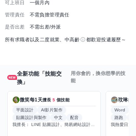
可上班日
一個月內
管理責任
不需負擔管理責任
是否出差
不需出差/外派
所有求職者以及二度就業、中高齡
都歡迎投遞履歷～
全新功能「技能交
用你會的，換你想學的技
能
換」
微笑每1天
玟琳
擅長
5
個技能
擅
平面設計
AI影片製作
Word
貼圖設計與製作
中文
配音
路跑
羽
我擅長： LINE 貼圖設計、簡易網站設計、影片剪輯、配音、AI 影片創作、音樂創作（原創歌曲／純音樂／配樂） 希望交換技能： ① 游泳（想學：自由式、蝶式） 已會基礎蛙式、仰式，但姿勢尚未標準，希望有人協助修正動作、提升效率。 ② 鋼琴（目前約巴哈初階程度） ③ 英文（程度約 B1～B2） 交換方式： 捷運可到處，部分技能可線上交換。