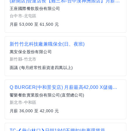
(新開店)營運店長【雞三和-台中漢神洲際店】月薪53,000-61,500 #另有門市達標獎金
王座國際餐飲股份有限公司
台中市-北屯區
月薪 53,000 至 61,500 元
新竹竹北科技廠兼職保全(日、夜班)
萬安保全股份有限公司
新竹縣-竹北市
面議 (每月經常性薪資達四萬以上)
Q BURGER(中和景安店) 月薪最高42,000 X儲備幹部一頭班X 歡迎轉職、新鮮人加入
饗樂餐飲實業股份有限公司(直營總公司)
新北市-中和區
月薪 36,000 至 42,000 元
TC-❮龜山林口❯日領1840不押扣/包裹理貨員