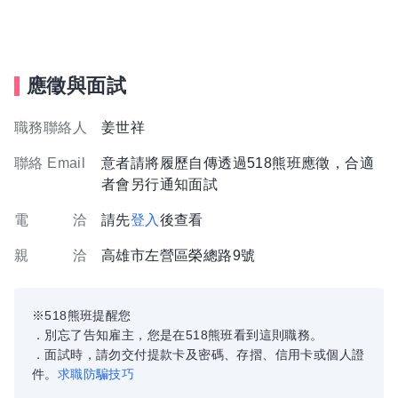
應徵與面試
職務聯絡人
姜世祥
聯絡 Email
意者請將履歷自傳透過518熊班應徵，合適
者會另行通知面試
電 洽
請先
登入
後查看
親 洽
高雄市左營區榮總路9號
※518熊班提醒您
．別忘了告知雇主，您是在518熊班看到這則職務。
．面試時，請勿交付提款卡及密碼、存摺、信用卡或個人證
件。
求職防騙技巧