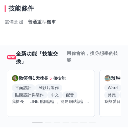
技能條件
需備駕照
普通重型機車
全新功能「技能交
用你會的，換你想學的技
能
換」
微笑每1天
玟琳
擅長
5
個技能
擅
平面設計
AI影片製作
Word
貼圖設計與製作
中文
配音
路跑
羽
我擅長： LINE 貼圖設計、簡易網站設計、影片剪輯、配音、AI 影片創作、音樂創作（原創歌曲／純音樂／配樂） 希望交換技能： ① 游泳（想學：自由式、蝶式） 已會基礎蛙式、仰式，但姿勢尚未標準，希望有人協助修正動作、提升效率。 ② 鋼琴（目前約巴哈初階程度） ③ 英文（程度約 B1～B2） 交換方式： 捷運可到處，部分技能可線上交換。