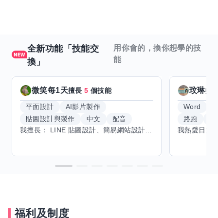
全新功能「技能交
用你會的，換你想學的技
能
換」
微笑每1天
玟琳
擅長
5
個技能
擅
平面設計
AI影片製作
Word
貼圖設計與製作
中文
配音
路跑
羽
我擅長： LINE 貼圖設計、簡易網站設計、影片剪輯、配音、AI 影片創作、音樂創作（原創歌曲／純音樂／配樂） 希望交換技能： ① 游泳（想學：自由式、蝶式） 已會基礎蛙式、仰式，但姿勢尚未標準，希望有人協助修正動作、提升效率。 ② 鋼琴（目前約巴哈初階程度） ③ 英文（程度約 B1～B2） 交換方式： 捷運可到處，部分技能可線上交換。
福利及制度