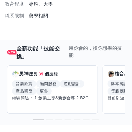
教育程度
專科、大學
科系限制
藥學相關
全新功能「技能交
用你會的，換你想學的技
能
換」
男神
核音
擅長
39
個技能
擅
音樂欣賞
顧問服務
遊戲設計
腳本編寫
產品研發
更多
電腦應用
經驗簡述： 1.創業主導&新創合夥 2.B2C產品開發運營一條龍 3.AI應用開發與量化研究新創 標籤話題都可以聊，開放交流 找尋共同創業機會，亦歡迎新創收編