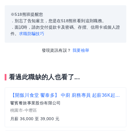
※518熊班提醒您
．別忘了告知雇主，您是在518熊班看到這則職務。
．面試時，請勿交付提款卡及密碼、存摺、信用卡或個人證
件。
求職防騙技巧
發現資訊有誤？
我要檢舉
看過此職缺的人也看了...
【開飯川食堂 饗泰多】 中廚 廚務專員 起薪36K起 歡迎無經驗者加入【中壢區】
饗賓餐旅事業股份有限公司
桃園市-中壢區
月薪 36,000 至 39,000 元