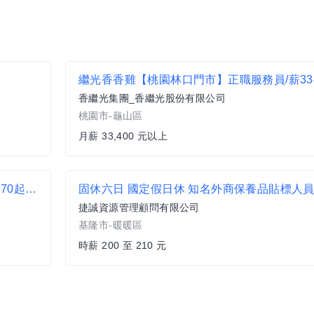
繼光香香雞【桃園林口門市】正職服務員/薪334
香繼光集團_香繼光股份有限公司
桃園市-龜山區
月薪 33,400 元以上
全日班➤大園➤航翔路➤出口作業理貨員➤時薪270起➤會搬重物➤可日領AY
固休六日 國定假日休 知名外商保養品貼標人
捷誠資源管理顧問有限公司
基隆市-暖暖區
時薪 200 至 210 元