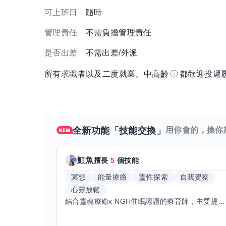
可上班日
隨時
管理責任
不需負擔管理責任
是否出差
不需出差/外派
所有求職者以及二度就業、中高齡
都歡迎投遞
全新功能「技能交換」
用你會的，換你
魟魚
擅長
5
個技能
冥想
能量療癒
靈性探索
自我覺察
心靈放鬆
結合靈魂療癒x NGH催眠認證的療育師，主要提供潛意識探索和靈魂導向的催眠療育。你會全程100%清醒跟我對話。