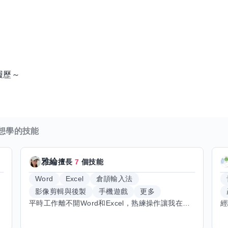
履歷～
想學的技能
雅綸
擅長
7
個技能
Word
Excel
倉頡輸入法
影像剪輯與後製
手機遊戲
更多
平時工作離不開Word和Excel，熟練操作讓我在文件整理和數據處理上都得心應手，還能用倉頡輸入法快速打字。近期想挑戰英文學習，希望能透過交換技能一起進步！如果你英文流利，需要中文或電腦技巧輔助，歡迎找我搭檔，咱們一起歡樂學習，互相激勵，成為彼此的學習小夥伴！