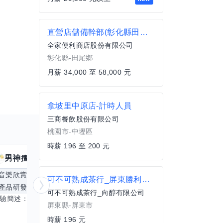
直營店儲備幹部(彰化縣田尾鄉)
全家便利商店股份有限公司
彰化縣-田尾鄉
月薪 34,000 至 58,000 元
拿坡里中原店-計時人員
三商餐飲股份有限公司
桃園市-中壢區
時薪 196 至 200 元
男神
核音
擅長
39
個技能
擅
音樂欣賞
顧問服務
遊戲設計
腳本編寫
可不可熟成茶行_屏東勝利店_晚班計時人員
產品研發
跨部門協作
更多
電腦應用相
可不可熟成茶行_向醇有限公司
經驗簡述： 1.創業主導&新創合夥 2.B2C產品開發運營一條龍 3.AI應用開發與量化研究新創 標籤話題都可以聊，開放交流 找尋共同創業機會，亦歡迎新創收編
屏東縣-屏東市
時薪 196 元