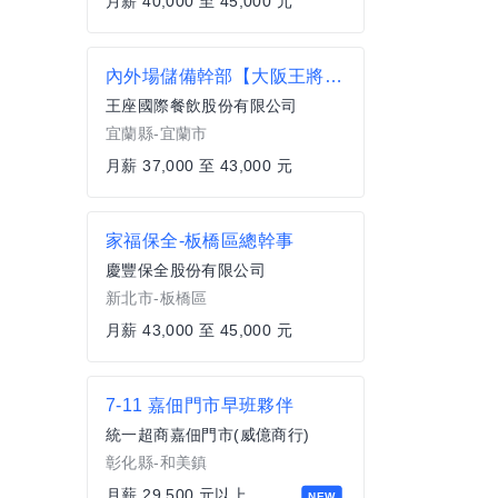
月薪 40,000 至 45,000 元
內外場儲備幹部【大阪王將-宜蘭新月店】月薪37000~43000#另有門市達標獎金 無經驗可
王座國際餐飲股份有限公司
宜蘭縣-宜蘭市
月薪 37,000 至 43,000 元
家福保全-板橋區總幹事
慶豐保全股份有限公司
新北市-板橋區
月薪 43,000 至 45,000 元
7-11 嘉佃門市早班夥伴
統一超商嘉佃門市(威億商行)
彰化縣-和美鎮
月薪 29,500 元以上
NEW