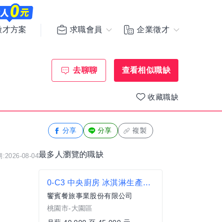
求職會員
企業徵才
徵才方案
去聊聊
查看相似職缺
收藏職缺
分享
分享
複製
最多人瀏覽的職缺
2026-08-04
0-C3 中央廚房 冰淇淋生產技術士
饗賓餐旅事業股份有限公司
桃園市-大園區