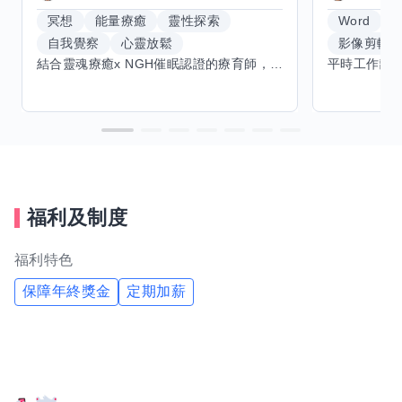
冥想
能量療癒
靈性探索
Word
E
自我覺察
心靈放鬆
影像剪輯
結合靈魂療癒x NGH催眠認證的療育師，主要提供潛意識探索和靈魂導向的催眠療育。你會全程100%清醒跟我對話。
福利及制度
福利特色
保障年終獎金
定期加薪