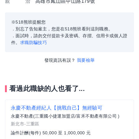
親 洽
高雄市鳳山區中山路179號
※518熊班提醒您
．別忘了告知雇主，您是在518熊班看到這則職務。
．面試時，請勿交付提款卡及密碼、存摺、信用卡或個人證
件。
求職防騙技巧
發現資訊有誤？
我要檢舉
看過此職缺的人也看了...
永慶不動產經紀人【挑戰自己】無經驗可
永慶不動產(三重國小捷運加盟店/富禾不動產有限公司 )
新北市-三重區
論件計酬(每件) 50,000 至 1,000,000 元