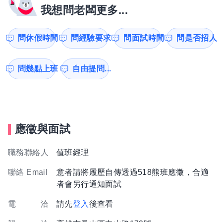
我想問老闆更多...
問休假時間
問經驗要求
問面試時間
問是否招人
問幾點上班
自由提問...
應徵與面試
職務聯絡人
值班經理
聯絡 Email
意者請將履歷自傳透過518熊班應徵，合適
者會另行通知面試
電 洽
請先
登入
後查看