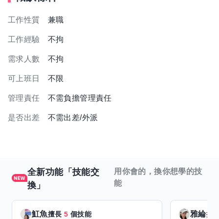
工作性質
兼職
工作經驗
不拘
需求人數
不拘
可上班日
不限
管理責任
不需負擔管理責任
是否出差
不需出差/外派
全新功能「技能交
用你會的，換你想學的技
能
換」
魟魚
雅綸
擅長
5
個技能
擅