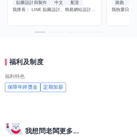
貼圖設計與製作
中文
配音
路跑
羽
我擅長： LINE 貼圖設計、簡易網站設計、影片剪輯、配音、AI 影片創作、音樂創作（原創歌曲／純音樂／配樂） 希望交換技能： ① 游泳（想學：自由式、蝶式） 已會基礎蛙式、仰式，但姿勢尚未標準，希望有人協助修正動作、提升效率。 ② 鋼琴（目前約巴哈初階程度） ③ 英文（程度約 B1～B2） 交換方式： 捷運可到處，部分技能可線上交換。
福利及制度
福利特色
保障年終獎金
定期加薪
我想問老闆更多...