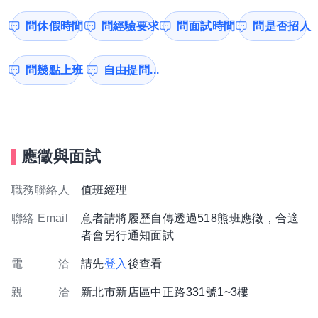
問休假時間
問經驗要求
問面試時間
問是否招人
問幾點上班
自由提問...
應徵與面試
職務聯絡人
值班經理
聯絡 Email
意者請將履歷自傳透過518熊班應徵，合適
者會另行通知面試
電 洽
請先
登入
後查看
親 洽
新北市新店區中正路331號1~3樓