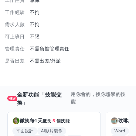
工作性質
兼職
工作經驗
不拘
需求人數
不拘
可上班日
不限
管理責任
不需負擔管理責任
是否出差
不需出差/外派
全新功能「技能交
用你會的，換你想學的技
能
換」
微笑每1天
玟琳
擅長
5
個技能
擅
平面設計
AI影片製作
Word