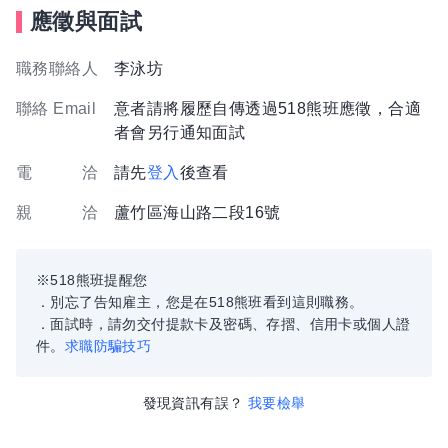
應徵與面試
職務聯絡人
李泳坊
聯絡 Email
意者請將履歷自傳透過518熊班應徵，合適
者會另行通知面試
電 洽
請先
登入
後查看
親 洽
蘆竹區海山路二段16號
※518熊班提醒您
．別忘了告知雇主，您是在518熊班看到這則職務。
．面試時，請勿交付提款卡及密碼、存摺、信用卡或個人證
件。
求職防騙技巧
發現資訊有誤？
我要檢舉