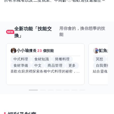
所有求職者以及二度就業、中高齡
都歡迎投遞履歷～
全新功能「技能交
用你會的，換你想學的技
能
換」
小小瑜
魟魚
擅長
23
個技能
擅
中式料理
食材知識
簡餐料理
冥想
能
食材準備
中文
商品管理
更多
自我覺察
喜歡在廚房裡探索各種中式料理的祕密，也對食材的挑選和搭配充滿熱情。平常生活裡，簡餐料理是我的拿手好戲，讓人輕鬆又滿足。最近開始對手繪、攝影和影片剪輯有濃厚興趣，想找伙伴一起學習交換技能，互相激盪創意！希望能和你一起開心成長，分享不只是技術，更是快樂和靈感的碰撞。