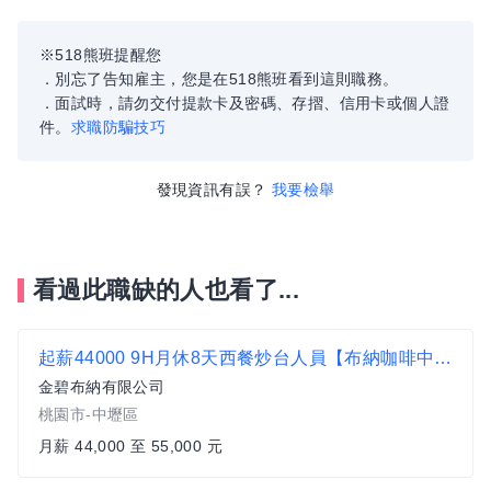
※518熊班提醒您
．別忘了告知雇主，您是在518熊班看到這則職務。
．面試時，請勿交付提款卡及密碼、存摺、信用卡或個人證
件。
求職防騙技巧
發現資訊有誤？
我要檢舉
看過此職缺的人也看了...
起薪44000 9H月休8天西餐炒台人員【布納咖啡中壢館】
金碧布納有限公司
桃園市-中壢區
月薪 44,000 至 55,000 元