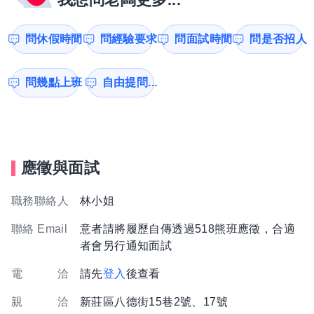
問休假時間
問經驗要求
問面試時間
問是否招人
問幾點上班
自由提問...
應徵與面試
職務聯絡人
林小姐
聯絡 Email
意者請將履歷自傳透過518熊班應徵，合適
者會另行通知面試
電 洽
請先
登入
後查看
親 洽
新莊區八德街15巷2號、17號