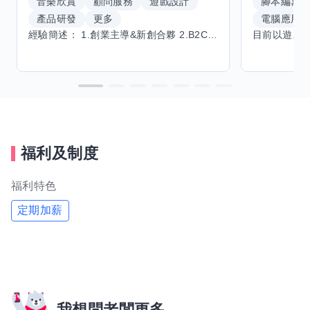
音樂欣賞
顧問服務
遊戲設計
腳本編寫
產品研發
更多
電腦應用
經驗簡述： 1.創業主導&新創合夥 2.B2C產品開發運營一條龍 3.AI應用開發與量化研究新創 標籤話題都可以聊，開放交流 找尋共同創業機會，亦歡迎新創收編
福利及制度
福利特色
定期加薪
我想問老闆更多...