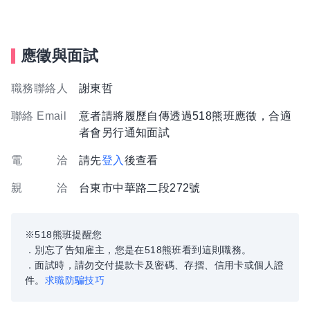
應徵與面試
職務聯絡人
謝東哲
聯絡 Email
意者請將履歷自傳透過518熊班應徵，合適
者會另行通知面試
電 洽
請先
登入
後查看
親 洽
台東市中華路二段272號
※518熊班提醒您
．別忘了告知雇主，您是在518熊班看到這則職務。
．面試時，請勿交付提款卡及密碼、存摺、信用卡或個人證
件。
求職防騙技巧