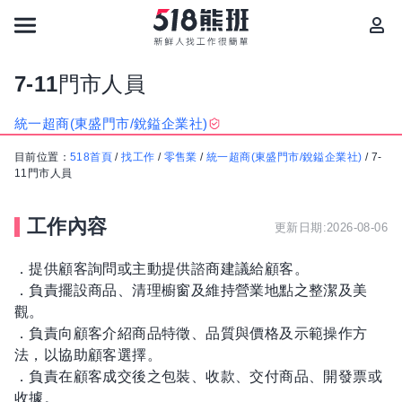
7-11門市人員
統一超商(東盛門市/銳鎰企業社)
目前位置：
518首頁
/
找工作
/
零售業
/
統一超商(東盛門市/銳鎰企業社)
/
7-
11門市人員
工作內容
更新日期:2026-08-06
．提供顧客詢問或主動提供諮商建議給顧客。
．負責擺設商品、清理櫥窗及維持營業地點之整潔及美
觀。
．負責向顧客介紹商品特徵、品質與價格及示範操作方
法，以協助顧客選擇。
．負責在顧客成交後之包裝、收款、交付商品、開發票或
收據。