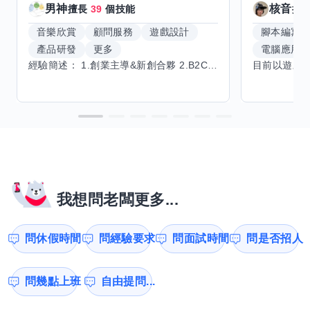
男神
核音
擅長
39
個技能
擅
音樂欣賞
顧問服務
遊戲設計
腳本編寫
產品研發
更多
電腦應用
經驗簡述： 1.創業主導&新創合夥 2.B2C產品開發運營一條龍 3.AI應用開發與量化研究新創 標籤話題都可以聊，開放交流 找尋共同創業機會，亦歡迎新創收編
我想問老闆更多...
問休假時間
問經驗要求
問面試時間
問是否招人
問幾點上班
自由提問...