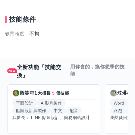
技能條件
教育程度
不拘
全新功能「技能交
用你會的，換你想學的技
能
換」
微笑每1天
玟琳
擅長
5
個技能
擅
平面設計
AI影片製作
Word
貼圖設計與製作
中文
配音
路跑
羽
我擅長： LINE 貼圖設計、簡易網站設計、影片剪輯、配音、AI 影片創作、音樂創作（原創歌曲／純音樂／配樂） 希望交換技能： ① 游泳（想學：自由式、蝶式） 已會基礎蛙式、仰式，但姿勢尚未標準，希望有人協助修正動作、提升效率。 ② 鋼琴（目前約巴哈初階程度） ③ 英文（程度約 B1～B2） 交換方式： 捷運可到處，部分技能可線上交換。