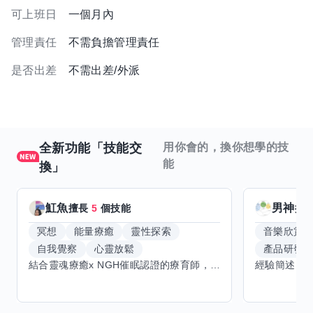
可上班日
一個月內
管理責任
不需負擔管理責任
是否出差
不需出差/外派
全新功能「技能交
用你會的，換你想學的技
能
換」
魟魚
男神
擅長
5
個技能
擅
冥想
能量療癒
靈性探索
音樂欣賞
自我覺察
心靈放鬆
產品研發
結合靈魂療癒x NGH催眠認證的療育師，主要提供潛意識探索和靈魂導向的催眠療育。你會全程100%清醒跟我對話。