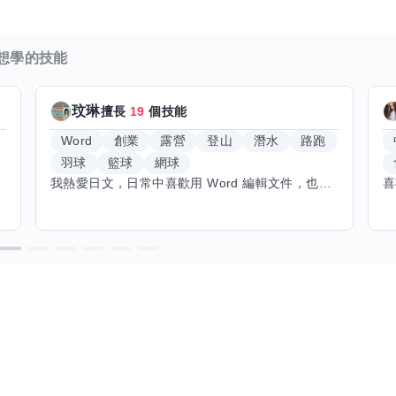
想學的技能
玟琳
擅長
19
個技能
Word
創業
露營
登山
潛水
路跑
羽球
籃球
網球
我熱愛日文，日常中喜歡用 Word 編輯文件，也對創業有不少想法。希望能找到願意和我交換技能的朋友，我願意分享日文和辦公軟體技巧，期待學習手繪和烏克麗麗，感受不同的藝術魅力。年長帶來沉澱與耐心，願與你互相成長，一同探索新領域的喜悅。