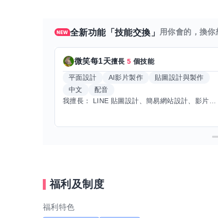
全新功能「技能交換」
用你會的，換你
微笑每1天
擅長
5
個技能
平面設計
AI影片製作
貼圖設計與製作
中文
配音
我擅長： LINE 貼圖設計、簡易網站設計、影片剪輯、配音、AI 影片創作、音樂創作（原創歌曲／純音樂／配樂） 希望交換技能： ① 游泳（想學：自由式、蝶式） 已會基礎蛙式、仰式，但姿勢尚未標準，希望有人協助修正動作、提升效率。 ② 鋼琴（目前約巴哈初階程度） ③ 英文（程度約 B1～B2） 交換方式： 捷運可到處，部分技能可線上交換。
福利及制度
福利特色