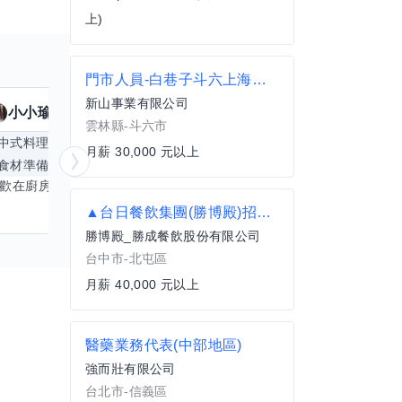
上)
門市人員-白巷子斗六上海店-正職人員
新山事業有限公司
小小瑜
魟魚
擅長
23
個技能
擅
雲林縣-斗六市
中式料理
食材知識
簡餐料理
冥想
能
月薪 30,000 元以上
食材準備
中文
商品管理
桌遊
更多
心靈放鬆
喜歡在廚房裡探索各種中式料理的祕密，也對食材的挑選和搭配充滿熱情。平常生活裡，簡餐料理是我的拿手好戲，讓人輕鬆又滿足。最近開始對手繪、攝影和影片剪輯有濃厚興趣，想找伙伴一起學習交換技能，互相激盪創意！希望能和你一起開心成長，分享不只是技術，更是快樂和靈感的碰撞。
▲台日餐飲集團(勝博殿)招募 內場襄理(台中崇德店)
勝博殿_勝成餐飲股份有限公司
台中市-北屯區
月薪 40,000 元以上
醫藥業務代表(中部地區)
強而壯有限公司
台北市-信義區