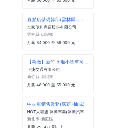
月薪 36,000 至 60,000 元
直營店儲備幹部(雲林縣口湖鄉)
全家便利商店股份有限公司
雲林縣-口湖鄉
月薪 34,000 至 58,000 元
【急徵】新竹 5 噸小貨車司機月薪48,000-55,000 元機車託運配送-需自用或職業駕照駕照均可
正捷交通有限公司
新竹縣-湖口鄉
月薪 48,000 至 55,000 元
中古車銷售業務(底薪+抽成)
HOT大聯盟 詠騰車業(詠騰汽車企業有限公司 )
新北市-新莊區
月薪 29,500 元以上