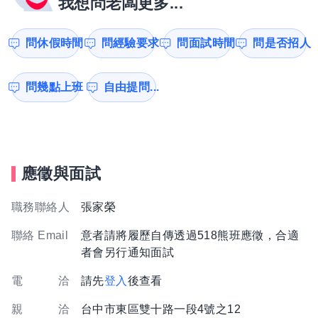
我想問老闆更多...
問休假時間
問經驗要求
問面試時間
問是否招人
問幾點上班
自由提問...
應徵與面試
職務聯絡人
張家榮
聯絡 Email
意者請將履歷自傳透過518熊班應徵，合適
者會另行通知面試
電 洽
請先
登入
後查看
親 洽
台中市東區雙十路一段4號之12