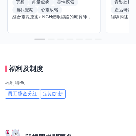
冥想
能量療癒
靈性探索
音樂欣賞
自我覺察
心靈放鬆
產品研發
結合靈魂療癒x NGH催眠認證的療育師，主要提供潛意識探索和靈魂導向的催眠療育。你會全程100%清醒跟我對話。
福利及制度
福利特色
員工獎金分紅
定期加薪