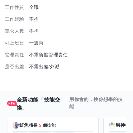
工作性質
全職
工作經驗
不拘
需求人數
不拘
可上班日
一週內
管理責任
不需負擔管理責任
是否出差
不需出差/外派
全新功能「技能交
用你會的，換你想學的技
能
換」
魟魚
男神
擅長
5
個技能
擅