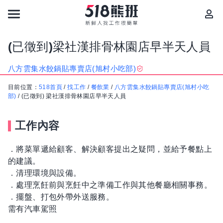
(已徵到)梁社漢排骨林園店早半天人員
八方雲集水餃鍋貼專賣店(旭村小吃部)
目前位置：
518首頁
/
找工作
/
餐飲業
/
八方雲集水餃鍋貼專賣店(旭村小吃
部)
/
(已徵到) 梁社漢排骨林園店早半天人員
工作內容
．將菜單遞給顧客、解決顧客提出之疑問，並給予餐點上
的建議。
．清理環境與設備。
．處理烹飪前與烹飪中之準備工作與其他餐廳相關事務。
．擺盤、打包外帶外送服務。
需有汽車駕照