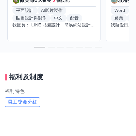
微笑每1天
玟琳
擅長
5
個技能
擅
平面設計
AI影片製作
Word
貼圖設計與製作
中文
配音
路跑
羽
我擅長： LINE 貼圖設計、簡易網站設計、影片剪輯、配音、AI 影片創作、音樂創作（原創歌曲／純音樂／配樂） 希望交換技能： ① 游泳（想學：自由式、蝶式） 已會基礎蛙式、仰式，但姿勢尚未標準，希望有人協助修正動作、提升效率。 ② 鋼琴（目前約巴哈初階程度） ③ 英文（程度約 B1～B2） 交換方式： 捷運可到處，部分技能可線上交換。
福利及制度
福利特色
員工獎金分紅