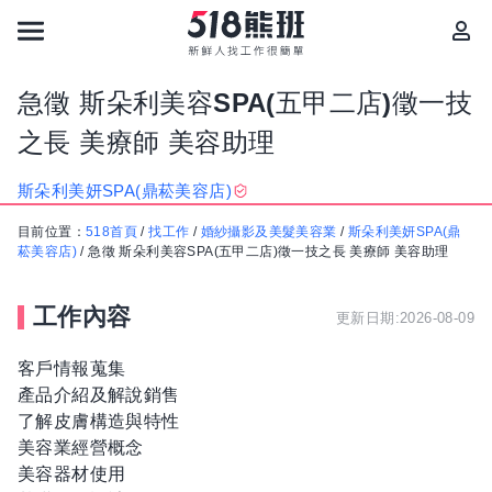
急徵 斯朵利美容SPA(五甲二店)徵一技
之長 美療師 美容助理
斯朵利美妍SPA(鼎菘美容店)
目前位置：
518首頁
/
找工作
/
婚紗攝影及美髮美容業
/
斯朵利美妍SPA(鼎
菘美容店)
/
急徵 斯朵利美容SPA(五甲二店)徵一技之長 美療師 美容助理
工作內容
更新日期:2026-08-09
客戶情報蒐集
產品介紹及解說銷售
了解皮膚構造與特性
美容業經營概念
美容器材使用