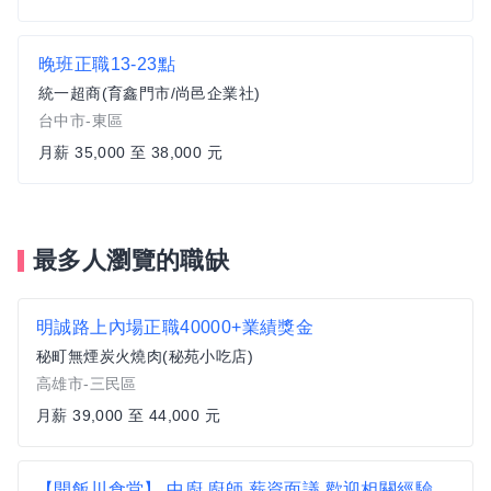
晚班正職13-23點
統一超商(育鑫門市/尚邑企業社)
台中市-東區
月薪 35,000 至 38,000 元
最多人瀏覽的職缺
明誠路上內場正職40000+業績獎金
秘町無煙炭火燒肉(秘苑小吃店)
高雄市-三民區
月薪 39,000 至 44,000 元
【開飯川食堂】 中廚 廚師 薪資面議 歡迎相關經驗者來挑戰【台中市西區】