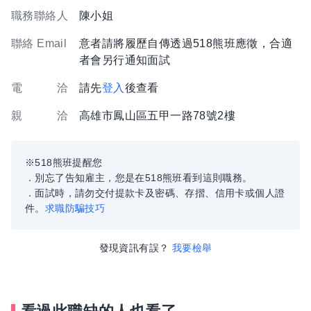
職務聯絡人
陳小姐
聯絡 Email
意者請將履歷自傳透過518熊班應徵，合適
者會另行通知面試
電 洽
請先
登入
後查看
親 洽
高雄市鳳山區五甲一路78號2樓
※518熊班提醒您
．別忘了告知雇主，您是在518熊班看到這則職務。
．面試時，請勿交付提款卡及密碼、存摺、信用卡或個人證
件。
求職防騙技巧
發現資訊有誤？
我要檢舉