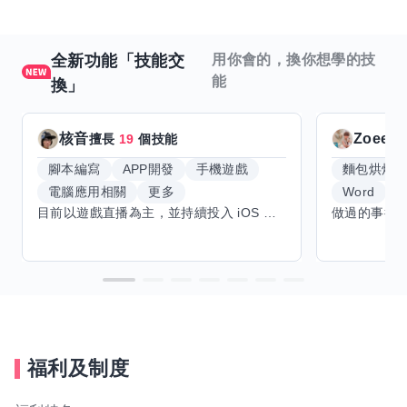
全新功能「技能交
用你會的，換你想學的技
能
換」
核音
Zoeey
擅長
19
個技能
腳本編寫
APP開發
手機遊戲
麵包烘焙
電腦應用相關
更多
Word
E
目前以遊戲直播為主，並持續投入 iOS 直播推流應用開發。對直播技術、影音串流、AI 應用、內容創作與產品設計有濃厚興趣，平時透過實作累積開發經驗，也持續學習 Godot 遊戲開發、影音剪輯、音樂創作與編曲等相關技術。 希望透過技能交換認識不同背景的夥伴，一起交流開發經驗、Side Project、AI 工作流程、內容創作與職涯發展。如果你也對程式開發、直播技術、設計、美術、Cosplay、造型、化妝、攝影、影音製作、音樂創作等領域有興趣，都很歡迎交流，彼此分享經驗、互相學習，一起成長。
福利及制度