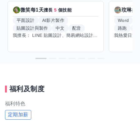
微笑每1天
玟琳
擅長
5
個技能
擅
平面設計
AI影片製作
Word
貼圖設計與製作
中文
配音
路跑
羽
我擅長： LINE 貼圖設計、簡易網站設計、影片剪輯、配音、AI 影片創作、音樂創作（原創歌曲／純音樂／配樂） 希望交換技能： ① 游泳（想學：自由式、蝶式） 已會基礎蛙式、仰式，但姿勢尚未標準，希望有人協助修正動作、提升效率。 ② 鋼琴（目前約巴哈初階程度） ③ 英文（程度約 B1～B2） 交換方式： 捷運可到處，部分技能可線上交換。
福利及制度
福利特色
定期加薪