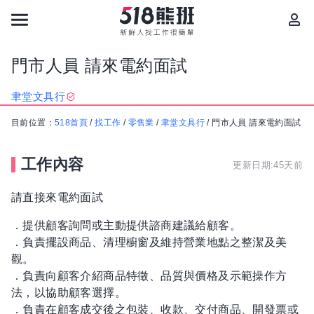
門市人員 請來電約面試
聿堂文具行
目前位置：
518首頁
/
找工作
/
零售業
/
聿堂文具行
/
門市人員 請來電約面試
工作內容
更新日期:45天前
請直接來電約面試
．提供顧客詢問或主動提供諮商建議給顧客。
．負責擺設商品、清理櫥窗及維持營業地點之整潔及美
觀。
．負責向顧客介紹商品特徵、品質與價格及示範操作方
法，以協助顧客選擇。
．負責在顧客成交後之包裝、收款、交付商品、開發票或