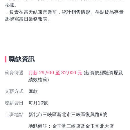
收據。
．負責在當天結束營業前，統計銷售情形、盤點貨品存量
及撰寫當日業務報表。
職缺資訊
薪資待遇
月薪 29,500 至 32,000 元
(薪資依經驗資歷及
績效核薪)
支薪方式
匯款
發薪資日
每月10號
上班地點
新北市三峽區新北市三峽區復興路9號
地點備註：金玉堂三峽店及金玉堂北大店