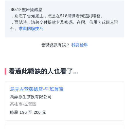
※518熊班提醒您
．別忘了告知雇主，您是在518熊班看到這則職務。
．面試時，請勿交付提款卡及密碼、存摺、信用卡或個人證
件。
求職防騙技巧
發現資訊有誤？
我要檢舉
看過此職缺的人也看了...
烏弄左營榮總店-早班兼職
烏弄原生茶飲有限公司
高雄市-左營區
時薪 196 至 200 元