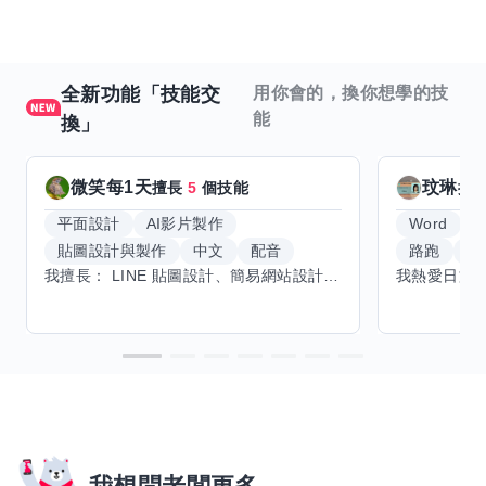
全新功能「技能交
用你會的，換你想學的技
能
換」
微笑每1天
玟琳
擅長
5
個技能
擅
平面設計
AI影片製作
Word
貼圖設計與製作
中文
配音
路跑
羽
我擅長： LINE 貼圖設計、簡易網站設計、影片剪輯、配音、AI 影片創作、音樂創作（原創歌曲／純音樂／配樂） 希望交換技能： ① 游泳（想學：自由式、蝶式） 已會基礎蛙式、仰式，但姿勢尚未標準，希望有人協助修正動作、提升效率。 ② 鋼琴（目前約巴哈初階程度） ③ 英文（程度約 B1～B2） 交換方式： 捷運可到處，部分技能可線上交換。