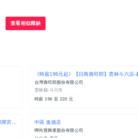
查看相似職缺
台灣壽司郎股份有限公司
雲林縣-斗六市
時薪 196 至 220 元
⊕大園晚班加碼高薪現金210至230/H⊕近草漯保障宮⊕晚班大夜理貨員 B2
中區 進德店
呷尚寶興業股份有限公司