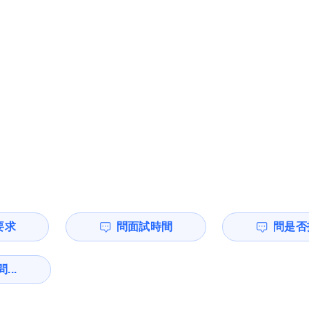
要求
問面試時間
問是否
...