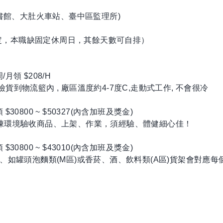
圖書館、大肚火車站、臺中區監理所)
排定，本職缺固定休周日，其餘天數可自排）
/月領 $208/H
撿貨到物流籃內 , 廠區溫度約4-7度C,走動式工作, 不會很冷
領 $30800 ~ $50327(內含加班及獎金)
C的冷凍環境驗收商品、上架、作業，須經驗、體健細心佳！
領 $30800 ~ $43010(內含加班及獎金)
、如罐頭泡麵類(M區)或香菸、酒、飲料類(A區)貨架會對應每