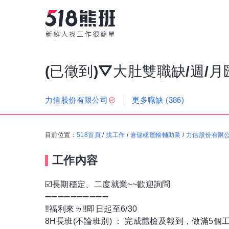
(已徵到)⛛大肚雙職缺/週/月
更多職缺
(386)
力信股份有限公司
目前位置：
518首頁
/
找工作
/
倉儲或運輸輔助業
/
力信股份有限
工作內容
️☑️長期穩定、二度就業~~歡迎詢問
➖➖➖➖➖➖➖➖➖➖
‼️福利來ㄌ‼️即日起至6/30
8H長班(不論班別) ： 完成體檢及報到，做滿5