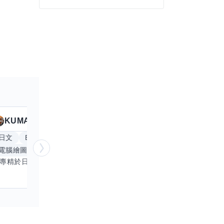
KUMA
Anitta
擅長
19
個技能
日文
Excel
Word
PowerPoint
英文
手
電腦繪圖
手繪
影像剪輯與後製
更多
我專精於日文語言及文書處理軟體，尤其擅長Excel與Word的高效運用，具備穩健的專業技能。近期希望拓展英文溝通能力，進而深入遊戲設計與動畫製作領域。期盼透過技能交流，共同成長，彼此激盪出創新思維，提升專業價值。若您在相關領域有心得，樂於互惠分享，誠摯邀請一同探索更多可能。