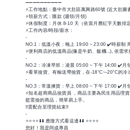
➖➖➖➖➖➖➖➖➖➖
⚡工作地點：臺中市大肚區萬興路60號 (近大肚
⚡領薪方式：匯款 (週領/月領)
⚡休假制度：月休 8-10 天（依當月曆紅字天數
⚡工作內容/時段/薪水：
-
NO.1：低溫小夜：晚上 19:00 ~ 23:00 ✔️時薪制 周
⚡便利商店的低溫商品(像是牛奶、飯糰...), 依需求
-
NO.2：冷凍早班：凌晨 05:00 ~ 下午 14:00 ✔️月
⚡看單撿貨、有輸送帶撿貨，在-18°C~-20°
-
NO.3：常溫揀貨：早上 08:00 ~ 下午 17:00 ✔️月
⚡知名超商商品撿貨員 ，商品主要為民生用品理貨
籃需撿的商品，簡單易上手。
‼️需配合至理貨結束‼️
-
⭐️⭐️⭐️⭐️⬇️⬇️ 應徵方式看這邊⬇️⬇️ ⭐️⭐️⭐️⭐️
您好！我是阿成專員