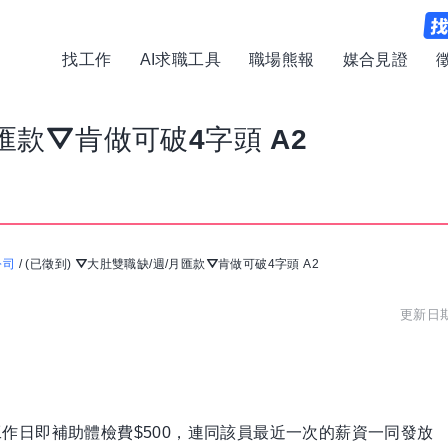
找工作
AI求職工具
職場熊報
媒合見證
匯款⛛肯做可破4字頭 A2
公司
/
(已徵到) ⛛大肚雙職缺/週/月匯款⛛肯做可破4字頭 A2
更新日期:
個工作日即補助體檢費$500，連同該員最近一次的薪資一同發放