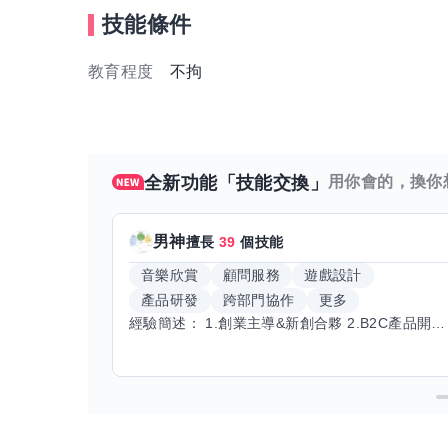
技能條件
教育程度
不拘
全新功能「技能交換」
用你會的，換你
男神
擅長
39
個技能
音樂欣賞
顧問服務
遊戲設計
產品研發
跨部門協作
更多
經驗簡述： 1.創業主導&新創合夥 2.B2C產品開發運營一條龍 3.AI應用開發與量化研究新創 標籤話題都可以聊，開放交流 找尋共同創業機會，亦歡迎新創收編