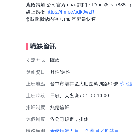
應徵請加 公司官方 ʟɪɴᴇ 詢問：ID ➤ ＠lisin88
線上應徵
https://lin.ee/udkJwzR
☝️截圖職缺內容+ʟɪɴᴇ 詢問最快速
職缺資訊
支薪方式
匯款
發薪資日
月匯/週匯
上班地點
台中市龍井區大肚區萬興路60號
地
上班時段
日班、大夜班 / 05:00-14:00
排班制度
無需輪班
休假制度
依公司規定，排休
職務類別
倉儲物流人員
、作業員／包裝員