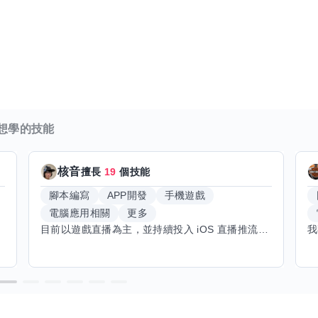
想學的技能
核音
擅長
19
個技能
腳本編寫
APP開發
手機遊戲
電腦應用相關
更多
目前以遊戲直播為主，並持續投入 iOS 直播推流應用開發。對直播技術、影音串流、AI 應用、內容創作與產品設計有濃厚興趣，平時透過實作累積開發經驗，也持續學習 Godot 遊戲開發、影音剪輯、音樂創作與編曲等相關技術。 希望透過技能交換認識不同背景的夥伴，一起交流開發經驗、Side Project、AI 工作流程、內容創作與職涯發展。如果你也對程式開發、直播技術、設計、美術、Cosplay、造型、化妝、攝影、影音製作、音樂創作等領域有興趣，都很歡迎交流，彼此分享經驗、互相學習，一起成長。