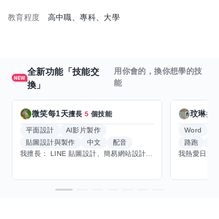
教育程度
高中職、專科、大學
全新功能「技能交
用你會的，換你想學的技
能
換」
微笑每1天
玟琳
擅長
5
個技能
擅
平面設計
AI影片製作
Word
貼圖設計與製作
中文
配音
路跑
羽
我擅長： LINE 貼圖設計、簡易網站設計、影片剪輯、配音、AI 影片創作、音樂創作（原創歌曲／純音樂／配樂） 希望交換技能： ① 游泳（想學：自由式、蝶式） 已會基礎蛙式、仰式，但姿勢尚未標準，希望有人協助修正動作、提升效率。 ② 鋼琴（目前約巴哈初階程度） ③ 英文（程度約 B1～B2） 交換方式： 捷運可到處，部分技能可線上交換。