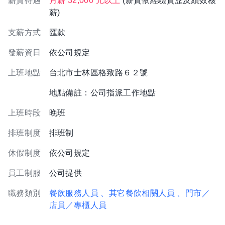
薪資待遇
月薪 32,000 元以上
(薪資依經驗資歷及績效核
薪)
支薪方式
匯款
發薪資日
依公司規定
上班地點
台北市士林區格致路６２號
地點備註：公司指派工作地點
上班時段
晚班
排班制度
排班制
休假制度
依公司規定
員工制服
公司提供
職務類別
餐飲服務人員
、其它餐飲相關人員
、門市／
店員／專櫃人員