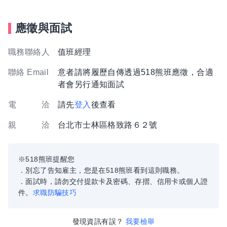
應徵與面試
職務聯絡人
值班經理
聯絡 Email
意者請將履歷自傳透過518熊班應徵，合適
者會另行通知面試
電 洽
請先
登入
後查看
親 洽
台北市士林區格致路６２號
※518熊班提醒您
．別忘了告知雇主，您是在518熊班看到這則職務。
．面試時，請勿交付提款卡及密碼、存摺、信用卡或個人證
件。
求職防騙技巧
發現資訊有誤？
我要檢舉