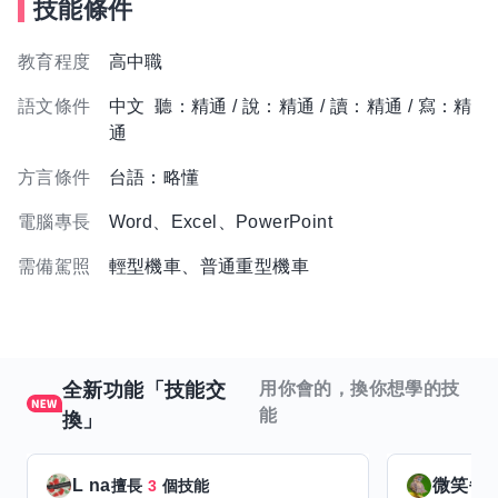
技能條件
教育程度
高中職
語文條件
中文 聽：精通 / 說：精通 / 讀：精通 / 寫：精
通
方言條件
台語：略懂
電腦專長
Word、Excel、PowerPoint
需備駕照
輕型機車、普通重型機車
全新功能「技能交
用你會的，換你想學的技
能
換」
L na
微笑每
擅長
3
個技能