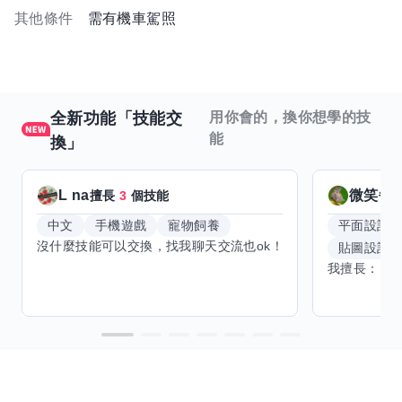
其他條件
需有機車駕照
全新功能「技能交
用你會的，換你想學的技
能
換」
L na
微笑每
擅長
3
個技能
中文
手機遊戲
寵物飼養
平面設計
沒什麼技能可以交換，找我聊天交流也ok！
貼圖設計