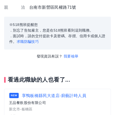
親 洽
台南市新營區民權路71號
※518熊班提醒您
．別忘了告知雇主，您是在518熊班看到這則職務。
．面試時，請勿交付提款卡及密碼、存摺、信用卡或個人證
件。
求職防騙技巧
發現資訊有誤？
我要檢舉
看過此職缺的人也看了...
享鴨板橋縣民大道店-廚藝計時人員
NEW
王品餐飲股份有限公司
新北市-板橋區