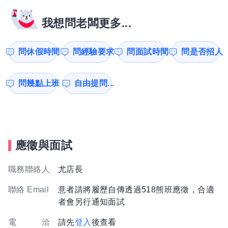
我想問老闆更多...
問休假時間
問經驗要求
問面試時間
問是否招人
問幾點上班
自由提問...
應徵與面試
職務聯絡人
尤店長
聯絡 Email
意者請將履歷自傳透過518熊班應徵，合適
者會另行通知面試
電 洽
請先
登入
後查看