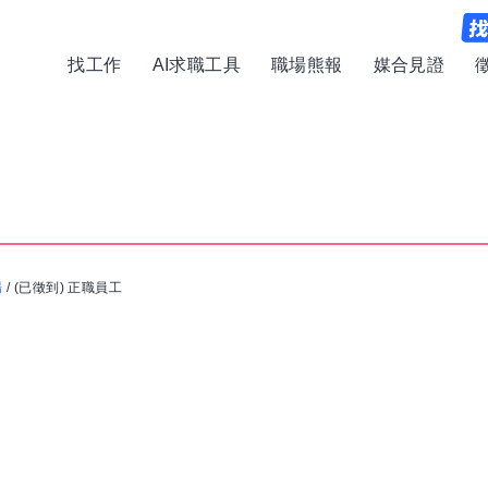
找工作
AI求職工具
職場熊報
媒合見證
場
/
(已徵到) 正職員工