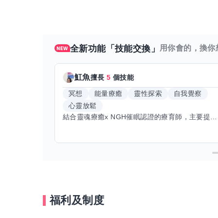
全新功能「技能交換」
用你會的，換你
魟魚
擅長
5
個技能
冥想
能量療癒
靈性探索
自我覺察
心靈放鬆
結合靈魂療癒x NGH催眠認證的療育師，主要提供潛意識探索和靈魂導向的催眠療育。你會全程100%清醒跟我對話。
福利及制度