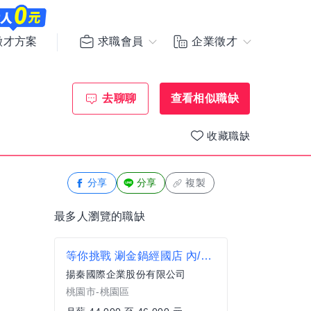
求職會員
企業徵才
徵才方案
去聊聊
查看相似職缺
收藏職缺
分享
分享
複製
最多人瀏覽的職缺
等你挑戰 涮金鍋經國店 內/外場儲備幹部
揚秦國際企業股份有限公司
桃園市-桃園區