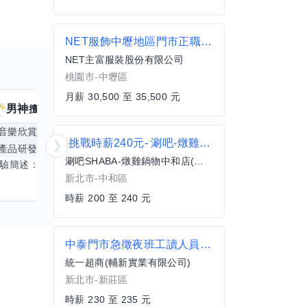
NET服飾中壢地區門市正職人員
NET主富服裝股份有限公司
桃園市-中壢區
月薪 30,500 至 35,500 元
男神
核音
擅長
39
個技能
擅
音樂欣賞
顧問服務
遊戲設計
腳本編寫
-挑戰時薪240元- 涮吧-燉雞火鍋 內外場PT人員
產品研發
跨部門協作
更多
電腦應用相
涮吧SHABA-燉雞鍋物中和店(欣聚有限公司)
經驗簡述： 1.創業主導&新創合夥 2.B2C產品開發運營一條龍 3.AI應用開發與量化研究新創 標籤話題都可以聊，開放交流 找尋共同創業機會，亦歡迎新創收編
新北市-中和區
時薪 200 至 240 元
中泰門市急徵夜班工讀人員門市人員工作夥伴歡迎來電預約面試(02)85213407 店長
統一超商(輔新實業有限公司)
新北市-新莊區
時薪 230 至 235 元