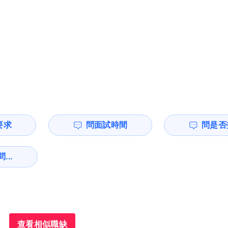
要求
問面試時間
問是否
...
查看相似職缺