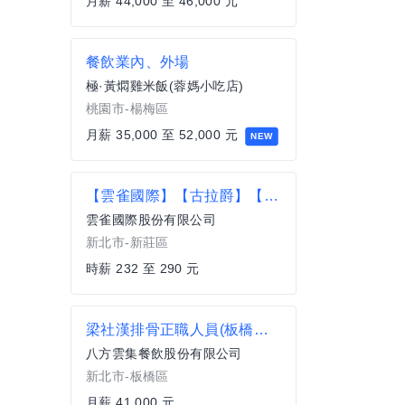
月薪 44,000 至 46,000 元
餐飲業內、外場
極·黃燜雞米飯(蓉媽小吃店)
桃園市-楊梅區
月薪 35,000 至 52,000 元
NEW
【雲雀國際】【古拉爵】【涮乃葉】- 台北中央廚房 (計時) 理貨物流配送司機
雲雀國際股份有限公司
新北市-新莊區
時薪 232 至 290 元
梁社漢排骨正職人員(板橋莊敬店)/籌備中
八方雲集餐飲股份有限公司
新北市-板橋區
月薪 41,000 元