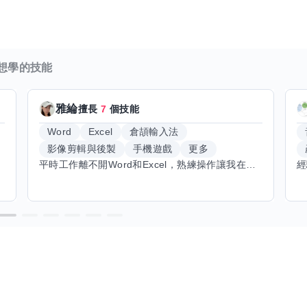
想學的技能
雅綸
擅長
7
個技能
Word
Excel
倉頡輸入法
影像剪輯與後製
手機遊戲
更多
平時工作離不開Word和Excel，熟練操作讓我在文件整理和數據處理上都得心應手，還能用倉頡輸入法快速打字。近期想挑戰英文學習，希望能透過交換技能一起進步！如果你英文流利，需要中文或電腦技巧輔助，歡迎找我搭檔，咱們一起歡樂學習，互相激勵，成為彼此的學習小夥伴！