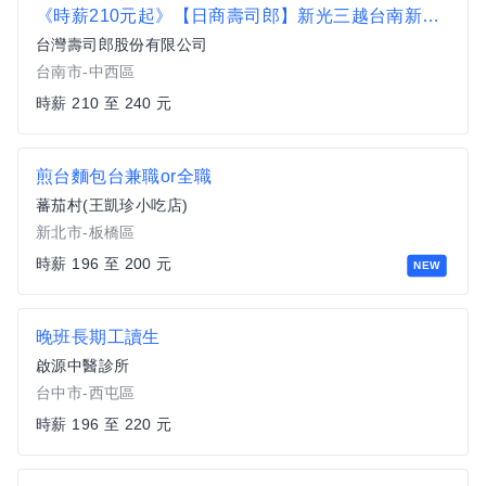
《時薪210元起》【日商壽司郎】新光三越台南新天地店-兼職人員★歡迎二度就業、學生實習★
台灣壽司郎股份有限公司
台南市-中西區
時薪 210 至 240 元
煎台麵包台兼職or全職
蕃茄村(王凱珍小吃店)
新北市-板橋區
時薪 196 至 200 元
NEW
晚班長期工讀生
啟源中醫診所
台中市-西屯區
時薪 196 至 220 元