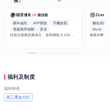
換」
核音
Zoeey
擅長
19
個技能
腳本編寫
APP開發
手機遊戲
麵包烘焙
電腦應用相關
更多
Word
E
目前以遊戲直播為主，並持續投入 iOS 直播推流應用開發。對直播技術、影音串流、AI 應用、內容創作與產品設計有濃厚興趣，平時透過實作累積開發經驗，也持續學習 Godot 遊戲開發、影音剪輯、音樂創作與編曲等相關技術。 希望透過技能交換認識不同背景的夥伴，一起交流開發經驗、Side Project、AI 工作流程、內容創作與職涯發展。如果你也對程式開發、直播技術、設計、美術、Cosplay、造型、化妝、攝影、影音製作、音樂創作等領域有興趣，都很歡迎交流，彼此分享經驗、互相學習，一起成長。
福利及制度
福利特色
員工獎金分紅