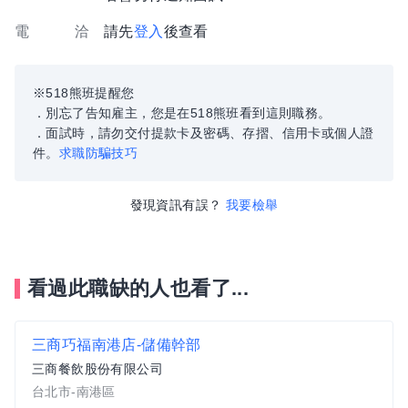
電 洽
請先
登入
後查看
※518熊班提醒您
．別忘了告知雇主，您是在518熊班看到這則職務。
．面試時，請勿交付提款卡及密碼、存摺、信用卡或個人證
件。
求職防騙技巧
發現資訊有誤？
我要檢舉
看過此職缺的人也看了...
三商巧福南港店-儲備幹部
三商餐飲股份有限公司
台北市-南港區