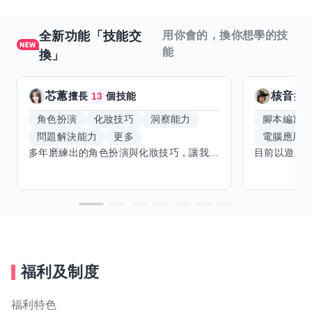
全新功能「技能交
用你會的，換你想學的技
能
換」
芯蕙
核音
擅長
13
個技能
擅
角色扮演
化妝技巧
洞察能力
腳本編寫
問題解決能力
更多
電腦應用
多年磨練出的角色扮演與化妝技巧，讓我能洞察細節，完美呈現不同風格。希望能與擅長Excel、Word及辦公軟體的你交換技能，讓我提升辦公效率，也願分享我的專業與心得，共同成長。期待有志者一同交流，攜手突破自我界限，創造更多可能。
福利及制度
福利特色