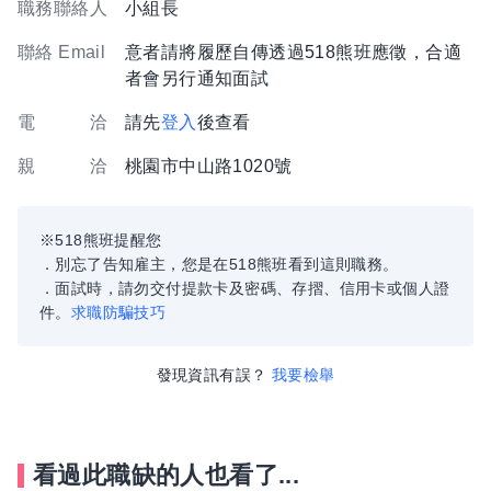
職務聯絡人
小組長
聯絡 Email
意者請將履歷自傳透過518熊班應徵，合適
者會另行通知面試
電 洽
請先
登入
後查看
親 洽
桃園市中山路1020號
※518熊班提醒您
．別忘了告知雇主，您是在518熊班看到這則職務。
．面試時，請勿交付提款卡及密碼、存摺、信用卡或個人證
件。
求職防騙技巧
發現資訊有誤？
我要檢舉
看過此職缺的人也看了...