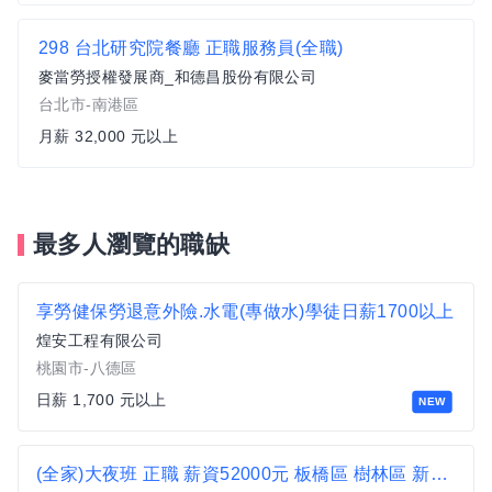
298 台北研究院餐廳 正職服務員(全職)
麥當勞授權發展商_和德昌股份有限公司
台北市-南港區
月薪 32,000 元以上
最多人瀏覽的職缺
享勞健保勞退意外險.水電(專做水)學徒日薪1700以上
煌安工程有限公司
桃園市-八德區
日薪 1,700 元以上
NEW
(全家)大夜班 正職 薪資52000元 板橋區 樹林區 新莊 便利商店 超商 非7-11 非統一 聯合醫院 衛生局 龍泉