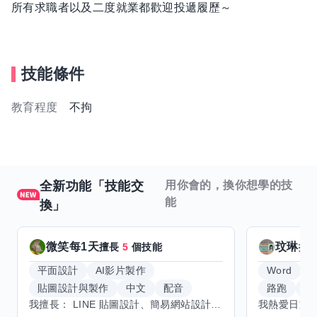
所有求職者以及二度就業都歡迎投遞履歷～
技能條件
教育程度
不拘
全新功能「技能交
用你會的，換你想學的技
能
換」
微笑每1天
玟琳
擅長
5
個技能
擅
平面設計
AI影片製作
Word
貼圖設計與製作
中文
配音
路跑
羽
我擅長： LINE 貼圖設計、簡易網站設計、影片剪輯、配音、AI 影片創作、音樂創作（原創歌曲／純音樂／配樂） 希望交換技能： ① 游泳（想學：自由式、蝶式） 已會基礎蛙式、仰式，但姿勢尚未標準，希望有人協助修正動作、提升效率。 ② 鋼琴（目前約巴哈初階程度） ③ 英文（程度約 B1～B2） 交換方式： 捷運可到處，部分技能可線上交換。