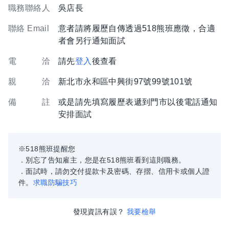
職務聯絡人
吳店長
聯絡 Email
意者請將履歷自傳透過518熊班應徵，合適
者會另行通知面試
電 洽
請先
登入
後查看
親 洽
新北市永和區中興街97號99號101號
備 註
或是請先填寫履歷表遞到門市以後電話通知
安排面試
※518熊班提醒您
．別忘了告知雇主，您是在518熊班看到這則職務。
．面試時，請勿交付提款卡及密碼、存摺、信用卡或個人證
件。
求職防騙技巧
發現資訊有誤？
我要檢舉