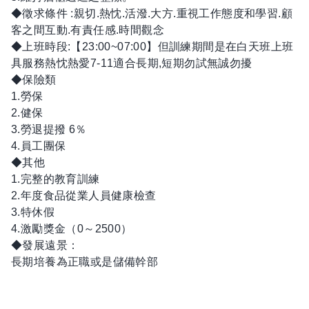
◆徵求條件 :親切.熱忱.活潑.大方.重視工作態度和學習.顧
客之間互動.有責任感.時間觀念
◆上班時段:【23:00~07:00】但訓練期間是在白天班上班
具服務熱忱熱愛7-11適合長期,短期勿試無誠勿擾
◆保險類
1.勞保
2.健保
3.勞退提撥 6％
4.員工團保
◆其他
1.完整的教育訓練
2.年度食品從業人員健康檢查
3.特休假
4.激勵獎金（0～2500）
◆發展遠景：
長期培養為正職或是儲備幹部