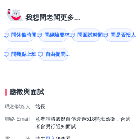
我想問老闆更多...
問休假時間
問經驗要求
問面試時間
問是否招人
問幾點上班
自由提問...
應徵與面試
職務聯絡人
站長
聯絡 Email
意者請將履歷自傳透過518熊班應徵，合適
者會另行通知面試
電 洽
請先
登入
後查看