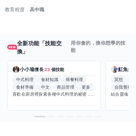
教育程度
高中職
全新功能「技能交
用你會的，換你想學的技
能
換」
小小瑜
魟魚
擅長
23
個技能
擅
中式料理
食材知識
簡餐料理
冥想
能
食材準備
中文
商品管理
更多
自我覺察
喜歡在廚房裡探索各種中式料理的祕密，也對食材的挑選和搭配充滿熱情。平常生活裡，簡餐料理是我的拿手好戲，讓人輕鬆又滿足。最近開始對手繪、攝影和影片剪輯有濃厚興趣，想找伙伴一起學習交換技能，互相激盪創意！希望能和你一起開心成長，分享不只是技術，更是快樂和靈感的碰撞。