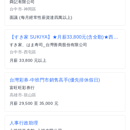
舜記有限公司
台中市-神岡區
面議 (每月經常性薪資達四萬以上)
【すき家 SUKIYA】★月薪33,800元(含全勤)★西屯市政誠品480店 全職
すき家、はま寿司_台灣善商股份有限公司
台中市-西屯區
月薪 33,800 元以上
台灣彩券-中班門市銷售高手(優先排休假日)
富旺旺彩券行
高雄市-鼓山區
月薪 29,500 至 35,000 元
人事行政助理