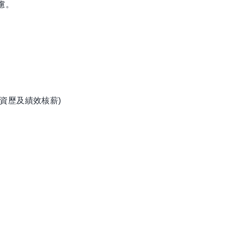
考慮。
資歷及績效核薪)