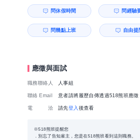
問休假時間
問經驗
問幾點上班
自由提問
應徵與面試
職務聯絡人
人事組
聯絡 Email
意者請將履歷自傳透過518熊班應
電 洽
請先
登入
後查看
※518熊班提醒您
．別忘了告知雇主，您是在518熊班看到這則職務。