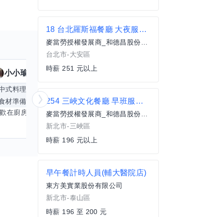
18 台北羅斯福餐廳 大夜服務員(兼職)
麥當勞授權發展商_和德昌股份有限公司
台北市-大安區
時薪 251 元以上
小小瑜
魟魚
擅長
23
個技能
擅
中式料理
食材知識
簡餐料理
冥想
能
254 三峽文化餐廳 早班服務員(兼職)
食材準備
中文
商品管理
桌遊
更多
心靈放鬆
喜歡在廚房裡探索各種中式料理的祕密，也對食材的挑選和搭配充滿熱情。平常生活裡，簡餐料理是我的拿手好戲，讓人輕鬆又滿足。最近開始對手繪、攝影和影片剪輯有濃厚興趣，想找伙伴一起學習交換技能，互相激盪創意！希望能和你一起開心成長，分享不只是技術，更是快樂和靈感的碰撞。
麥當勞授權發展商_和德昌股份有限公司
新北市-三峽區
時薪 196 元以上
早午餐計時人員(輔大醫院店)
東方美實業股份有限公司
新北市-泰山區
時薪 196 至 200 元