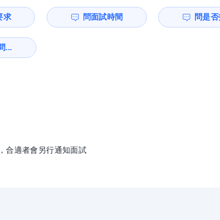
要求
問面試時間
問是否
...
徵，合適者會另行通知面試