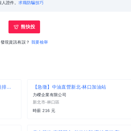
個人證件。
求職防騙技巧
熊快投
發現資訊有誤？
我要檢舉
Q BURGER(南崁六福店)時薪200–206元 x 彈性排班 x 雙週發薪快又讚
【急徵】中油直營新北-林口加油站
力嶸企業有限公司
新北市-林口區
時薪 216 元