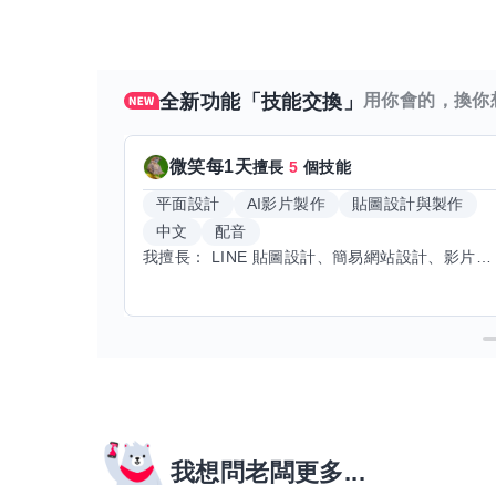
全新功能「技能交換」
用你會的，換你
微笑每1天
擅長
5
個技能
平面設計
AI影片製作
貼圖設計與製作
中文
配音
我擅長： LINE 貼圖設計、簡易網站設計、影片剪輯、配音、AI 影片創作、音樂創作（原創歌曲／純音樂／配樂） 希望交換技能： ① 游泳（想學：自由式、蝶式） 已會基礎蛙式、仰式，但姿勢尚未標準，希望有人協助修正動作、提升效率。 ② 鋼琴（目前約巴哈初階程度） ③ 英文（程度約 B1～B2） 交換方式： 捷運可到處，部分技能可線上交換。
我想問老闆更多...