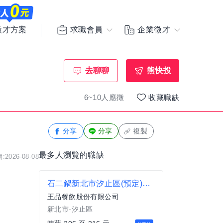
求職會員
企業徵才
徵才方案
去聊聊
熊快投
6~10人應徵
收藏職缺
分享
分享
複製
最多人瀏覽的職缺
2026-08-08
石二鍋新北市汐止區(預定)店-兼職/工讀計時人員
王品餐飲股份有限公司
新北市-汐止區