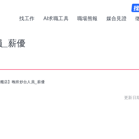
找工作
AI求職工具
職場熊報
媒合見證
_薪優
艦店】晚班炒台人員_薪優
更新日期: