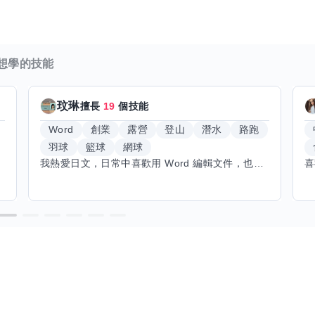
想學的技能
玟琳
擅長
19
個技能
Word
創業
露營
登山
潛水
路跑
羽球
籃球
網球
我熱愛日文，日常中喜歡用 Word 編輯文件，也對創業有不少想法。希望能找到願意和我交換技能的朋友，我願意分享日文和辦公軟體技巧，期待學習手繪和烏克麗麗，感受不同的藝術魅力。年長帶來沉澱與耐心，願與你互相成長，一同探索新領域的喜悅。