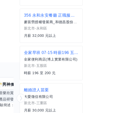
356 永和永安餐廳 正職服務員(全職)
麥當勞授權發展商_和德昌股份有限公司
新北市-永和區
月薪 32,000 元以上
全家早班 07-15 時薪196 五股五權
全家便利商店(博上實業有限公司)
新北市-五股區
時薪 196 至 200 元
男神
核音
擅長
39
個技能
擅
離婚證人苗栗
音樂欣賞
顧問服務
遊戲設計
腳本編寫
大愛徵信有限公司
產品研發
跨部門協作
更多
電腦應用相
新北市-三重區
經驗簡述： 1.創業主導&新創合夥 2.B2C產品開發運營一條龍 3.AI應用開發與量化研究新創 標籤話題都可以聊，開放交流 找尋共同創業機會，亦歡迎新創收編
月薪 30,000 元以上