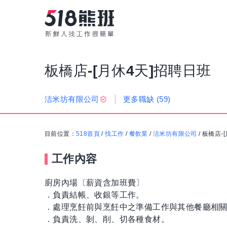
板橋店-[月休4天]招聘日班
更多職缺
(59)
洁米坊有限公司
目前位置：
518首頁
/
找工作
/
餐飲業
/
洁米坊有限公司
/
板橋店-
工作內容
廚房內場〔薪資含加班費〕
．負責結帳、收銀等工作。
．處理烹飪前與烹飪中之準備工作與其他餐廳相
．負責洗、剝、削、切各種食材。