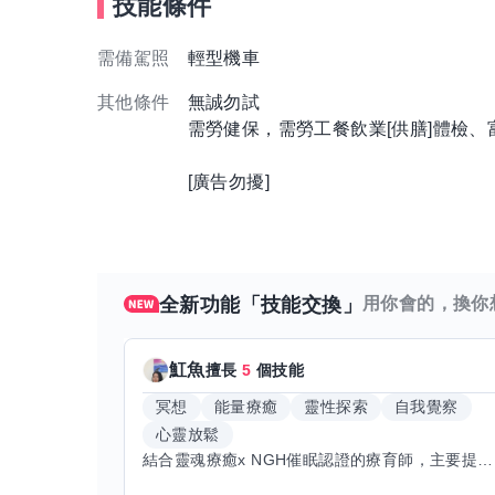
技能條件
需備駕照
輕型機車
其他條件
無誠勿試
需勞健保，需勞工餐飲業[供膳]體檢、
[廣告勿擾]
全新功能「技能交換」
用你會的，換你
魟魚
擅長
5
個技能
冥想
能量療癒
靈性探索
自我覺察
心靈放鬆
結合靈魂療癒x NGH催眠認證的療育師，主要提供潛意識探索和靈魂導向的催眠療育。你會全程100%清醒跟我對話。