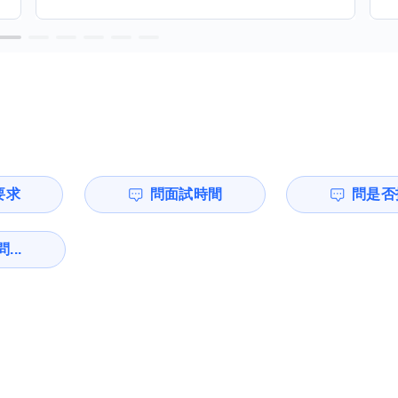
要求
問面試時間
問是否
...