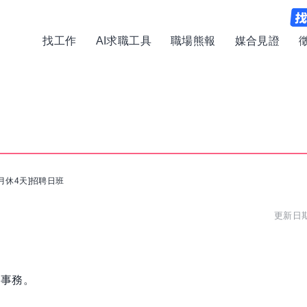
找工作
AI求職工具
職場熊報
媒合見證
[月休4天]招聘日班
更新日期:
關事務。