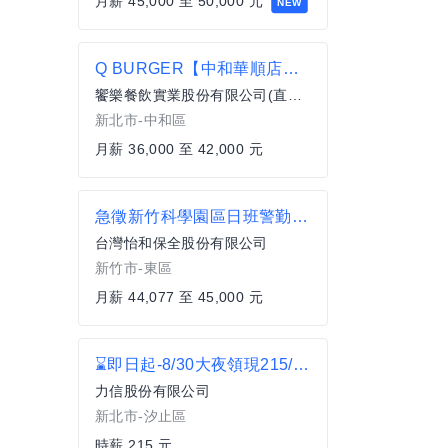
月薪 45,000 至 50,000 元
NEW
Q BURGER【中和華順店】月薪最高42,000 X儲備幹部一頭班X 歡迎轉職、新鮮人加入
饗樂餐飲實業股份有限公司(直營總公司)
新北市-中和區
月薪 36,000 至 42,000 元
急徵新竹科學園區日班警勤人員
台灣怡和保全股份有限公司
新竹市-東區
月薪 44,077 至 45,000 元
⌛即日起-8/30大夜領現215/H⌛近汐止好市多⌛網購理貨員/長短期皆可 C2
力信股份有限公司
新北市-汐止區
時薪 215 元