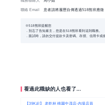
職務聯絡人
周小姐
聯絡 Email
意者請將履歷自傳透過518熊班應
※518熊班提醒您
．別忘了告知雇主，您是在518熊班看到這則職務。
．面試時，請勿交付提款卡及密碼、存摺、信用卡或
看過此職缺的人也看了...
【39K起】 老乾杯 桃園中茂店-內場店員