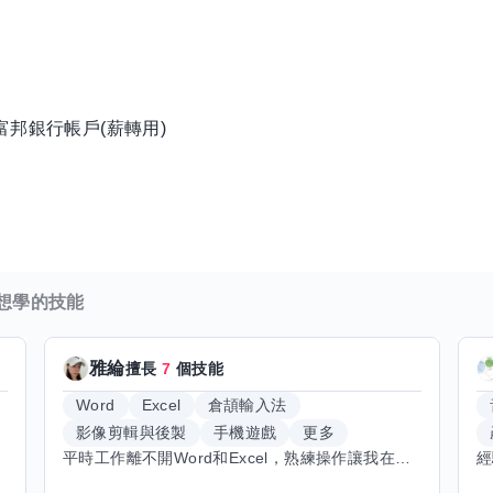
富邦銀行帳戶(薪轉用)
想學的技能
雅綸
擅長
7
個技能
Word
Excel
倉頡輸入法
影像剪輯與後製
手機遊戲
更多
平時工作離不開Word和Excel，熟練操作讓我在文件整理和數據處理上都得心應手，還能用倉頡輸入法快速打字。近期想挑戰英文學習，希望能透過交換技能一起進步！如果你英文流利，需要中文或電腦技巧輔助，歡迎找我搭檔，咱們一起歡樂學習，互相激勵，成為彼此的學習小夥伴！