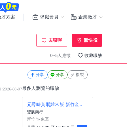
求職會員
企業徵才
徵才方案
去聊聊
熊快投
0~5人應徵
收藏職缺
分享
分享
複製
最多人瀏覽的職缺
2026-08-07
元爵味黃燜雞米飯 新竹金山店 內場人員
豐展商行
新竹市-東區