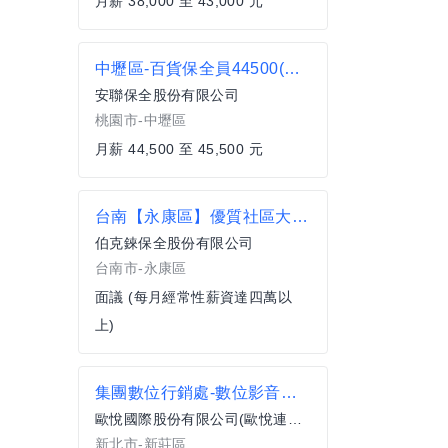
月薪 38,000 至 43,000 元
中壢區-百貨保全員44500(夜班)
安聯保全股份有限公司
桃園市-中壢區
月薪 44,500 至 45,500 元
台南【永康區】優質社區大樓物管-社區經理
伯克錸保全股份有限公司
台南市-永康區
面議 (每月經常性薪資達四萬以
上)
集團數位⾏銷處-數位影音設計師
歐悅國際股份有限公司(歐悅連鎖精品旅館)
新北市-新莊區