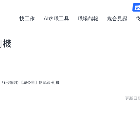
找工作
AI求職工具
職場熊報
媒合見證
司機
司
/
(已徵到) 【總公司】物流部-司機
更新日期: