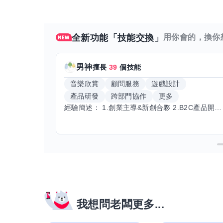
全新功能「技能交換」
用你會的，換你
男神
擅長
39
個技能
音樂欣賞
顧問服務
遊戲設計
產品研發
跨部門協作
更多
經驗簡述： 1.創業主導&新創合夥 2.B2C產品開發運營一條龍 3.AI應用開發與量化研究新創 標籤話題都可以聊，開放交流 找尋共同創業機會，亦歡迎新創收編
我想問老闆更多...