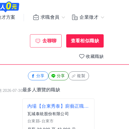
求職會員
企業徵才
徵才方案
去聊聊
查看相似職缺
收藏職缺
分享
分享
複製
最多人瀏覽的職缺
2026-07-30
內場【台東秀泰】廚藝正職夥伴 瓦城集團 ★新展店
瓦城泰統股份有限公司
台東縣-台東市