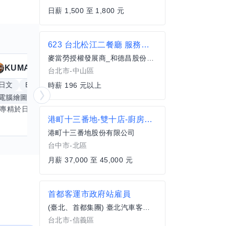
日薪 1,500 至 1,800 元
623 台北松江二餐廳 服務員(兼職)
麥當勞授權發展商_和德昌股份有限公司
KUMA
Anitta
擅長
19
個技能
台北市-中山區
日文
Excel
Word
PowerPoint
英文
手
時薪 196 元以上
電腦繪圖
手繪
影像剪輯與後製
更多
我專精於日文語言及文書處理軟體，尤其擅長Excel與Word的高效運用，具備穩健的專業技能。近期希望拓展英文溝通能力，進而深入遊戲設計與動畫製作領域。期盼透過技能交流，共同成長，彼此激盪出創新思維，提升專業價值。若您在相關領域有心得，樂於互惠分享，誠摯邀請一同探索更多可能。
港町十三番地-雙十店-廚房人員
港町十三番地股份有限公司
台中市-北區
月薪 37,000 至 45,000 元
首都客運市政府站雇員
(臺北、首都集團) 臺北汽車客運股份有限公司
台北市-信義區