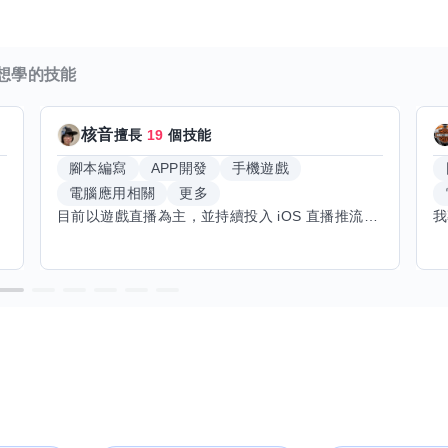
想學的技能
核音
擅長
19
個技能
腳本編寫
APP開發
手機遊戲
電腦應用相關
更多
目前以遊戲直播為主，並持續投入 iOS 直播推流應用開發。對直播技術、影音串流、AI 應用、內容創作與產品設計有濃厚興趣，平時透過實作累積開發經驗，也持續學習 Godot 遊戲開發、影音剪輯、音樂創作與編曲等相關技術。 希望透過技能交換認識不同背景的夥伴，一起交流開發經驗、Side Project、AI 工作流程、內容創作與職涯發展。如果你也對程式開發、直播技術、設計、美術、Cosplay、造型、化妝、攝影、影音製作、音樂創作等領域有興趣，都很歡迎交流，彼此分享經驗、互相學習，一起成長。