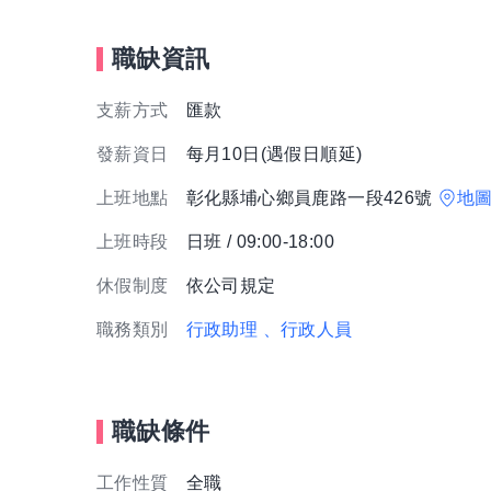
職缺資訊
支薪方式
匯款
發薪資日
每月10日(遇假日順延)
上班地點
彰化縣埔心鄉員鹿路一段426號
地
上班時段
日班 / 09:00-18:00
休假制度
依公司規定
職務類別
行政助理
、行政人員
職缺條件
工作性質
全職