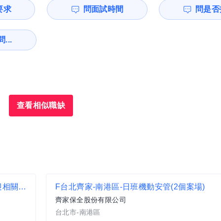
要求
問面試時間
問是否
...
查看相似職缺
【開飯川食堂 饗泰多】 儲備幹部 薪資面議 歡迎相關經驗者來挑戰【基隆市中正區】
F台北齊家-南港區-日班機動安管(2個案場)
齊家保全股份有限公司
台北市-南港區