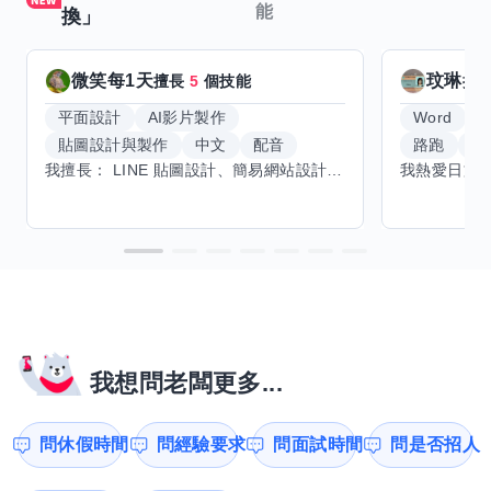
能
換」
微笑每1天
玟琳
擅長
5
個技能
擅
平面設計
AI影片製作
Word
貼圖設計與製作
中文
配音
路跑
羽
我擅長： LINE 貼圖設計、簡易網站設計、影片剪輯、配音、AI 影片創作、音樂創作（原創歌曲／純音樂／配樂） 希望交換技能： ① 游泳（想學：自由式、蝶式） 已會基礎蛙式、仰式，但姿勢尚未標準，希望有人協助修正動作、提升效率。 ② 鋼琴（目前約巴哈初階程度） ③ 英文（程度約 B1～B2） 交換方式： 捷運可到處，部分技能可線上交換。
我想問老闆更多...
問休假時間
問經驗要求
問面試時間
問是否招人