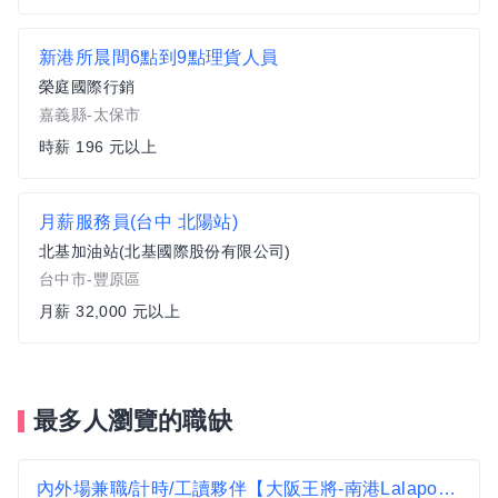
新港所晨間6點到9點理貨人員
榮庭國際行銷
嘉義縣-太保市
時薪 196 元以上
月薪服務員(台中 北陽站)
北基加油站(北基國際股份有限公司)
台中市-豐原區
月薪 32,000 元以上
最多人瀏覽的職缺
內外場兼職/計時/工讀夥伴【大阪王將-南港Lalaport店】時薪230-270、加碼假日津貼可達時薪242-282