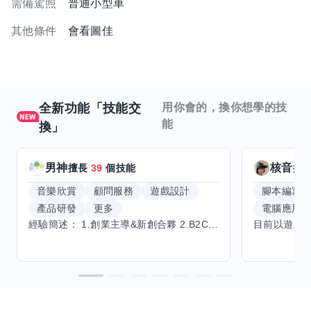
需備駕照
普通小型車
其他條件
會看圖佳
全新功能「技能交
用你會的，換你想學的技
能
換」
男神
核音
擅長
39
個技能
擅
音樂欣賞
顧問服務
遊戲設計
腳本編寫
產品研發
更多
電腦應用
經驗簡述： 1.創業主導&新創合夥 2.B2C產品開發運營一條龍 3.AI應用開發與量化研究新創 標籤話題都可以聊，開放交流 找尋共同創業機會，亦歡迎新創收編