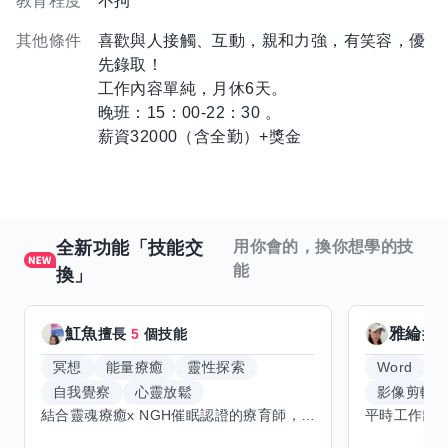
教育程度
不拘
其他條件
喜歡與人接觸、互動，親和力強，有笑容，優
先錄取！
工作內容單純，月休6天。
晚班：15：00-22：30 。
薪資32000（含全勤）+獎金
全新功能「技能交
用你會的，換你想學的技
能
換」
魟魚
雅綸
擅長
5
個技能
擅
冥想
能量療癒
靈性探索
Word
E
自我覺察
心靈放鬆
影像剪輯
結合靈魂療癒x NGH催眠認證的療育師，主要提供潛意識探索和靈魂導向的催眠療育。你會全程100%清醒跟我對話。