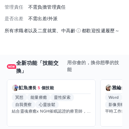
管理責任
不需負擔管理責任
是否出差
不需出差/外派
所有求職者以及二度就業、中高齡
都歡迎投遞履歷～
全新功能「技能交
用你會的，換你想學的技
能
換」
魟魚
雅綸
擅長
5
個技能
擅
冥想
能量療癒
靈性探索
Word
E
自我覺察
心靈放鬆
影像剪輯
結合靈魂療癒x NGH催眠認證的療育師，主要提供潛意識探索和靈魂導向的催眠療育。你會全程100%清醒跟我對話。