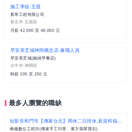
施工學徒-五股
奚寧工程有限公司
新北市-五股區
月薪 42,000 至 48,000 元
早安美芝城神岡概念店-兼職人員
早安美芝城(婉綺早餐店)
台中市-神岡區
時薪 205 至 250 元
最多人瀏覽的職缺
短影音和門市【傳家台北】周休二日排休,薪資和福利優於行情,同仁分紅,年終,團體績效,激勵獎金,三節獎金,無經驗可
兩儀數位工程坊(傳家手工印章、東方翡翠寶石)