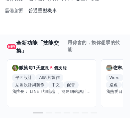
需備駕照
普通重型機車
全新功能「技能交
用你會的，換你想學的技
能
換」
微笑每1天
玟琳
擅長
5
個技能
擅
平面設計
AI影片製作
Word
貼圖設計與製作
中文
配音
路跑
羽
我擅長： LINE 貼圖設計、簡易網站設計、影片剪輯、配音、AI 影片創作、音樂創作（原創歌曲／純音樂／配樂） 希望交換技能： ① 游泳（想學：自由式、蝶式） 已會基礎蛙式、仰式，但姿勢尚未標準，希望有人協助修正動作、提升效率。 ② 鋼琴（目前約巴哈初階程度） ③ 英文（程度約 B1～B2） 交換方式： 捷運可到處，部分技能可線上交換。