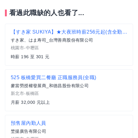
看過此職缺的人也看了...
【すき家 SUKIYA】★大夜班時薪256元起(含全勤加津貼)★ 中壢中原店
すき家、はま寿司_台灣善商股份有限公司
桃園市-中壢區
時薪 196 至 301 元
525 板橋愛買二餐廳 正職服務員(全職)
麥當勞授權發展商_和德昌股份有限公司
新北市-板橋區
月薪 32,000 元以上
預售屋內勤人員
埜揚廣告有限公司