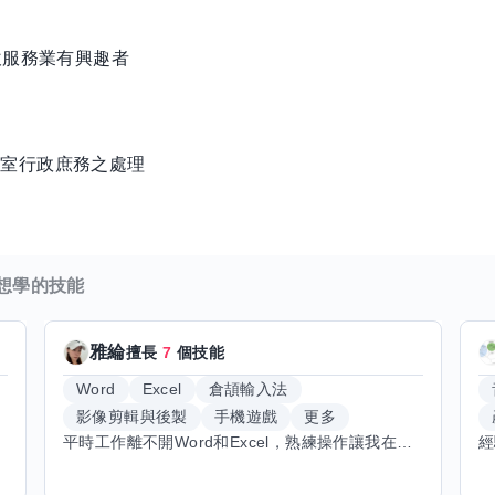
飲服務業有興趣者
公室行政庶務之處理
想學的技能
雅綸
擅長
7
個技能
Word
Excel
倉頡輸入法
影像剪輯與後製
手機遊戲
更多
平時工作離不開Word和Excel，熟練操作讓我在文件整理和數據處理上都得心應手，還能用倉頡輸入法快速打字。近期想挑戰英文學習，希望能透過交換技能一起進步！如果你英文流利，需要中文或電腦技巧輔助，歡迎找我搭檔，咱們一起歡樂學習，互相激勵，成為彼此的學習小夥伴！