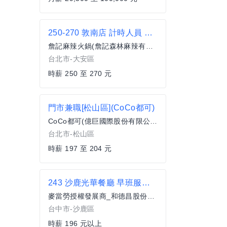
250-270 敦南店 計時人員 晚 外場
詹記麻辣火鍋(詹記森林麻辣有限公司)
台北市-大安區
時薪 250 至 270 元
門市兼職[松山區](CoCo都可)
CoCo都可(億巨國際股份有限公司)
台北市-松山區
時薪 197 至 204 元
243 沙鹿光華餐廳 早班服務員(兼職)
麥當勞授權發展商_和德昌股份有限公司
台中市-沙鹿區
時薪 196 元以上