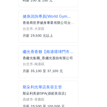
時薪 200 至 250 元
健身諮詢專員(World Gym台北通化店)
香港商世界健身事業有限公司台灣分公司
台北市-大安區
月薪 29,500 元以上
繼光香香雞【南港環球門市】正職服務員-薪資上看37100元 月休8-10日
香繼光集團_香繼光股份有限公司
台北市-南港區
月薪 35,100 至 37,100 元
斯朵利光華店美容主管
斯朵利美妍SPA(鼎菘美容店)
高雄市-苓雅區
月薪 29,500 至 100,000 元