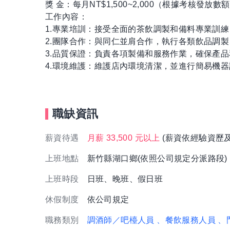
獎 金：每月NT$1,500~2,000（根據考核發放數
工作內容：
1.專業培訓：接受全面的茶飲調製和備料專業訓
2.團隊合作：與同仁並肩合作，執行各類飲品調
3.品質保證：負責各項製備和服務作業，確保產
4.環境維護：維護店內環境清潔，並進行簡易機
職缺資訊
薪資待遇
月薪 33,500 元以上
(薪資依經驗資歷
上班地點
新竹縣湖口鄉(依照公司規定分派路段)
上班時段
日班、晚班、假日班
休假制度
依公司規定
職務類別
調酒師／吧檯人員
、餐飲服務人員
、