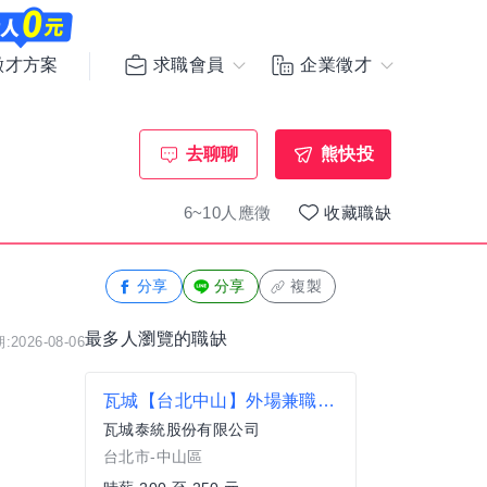
求職會員
企業徵才
徵才方案
去聊聊
熊快投
6~10人應徵
收藏職缺
分享
分享
複製
最多人瀏覽的職缺
2026-08-06
瓦城【台北中山】外場兼職服務接待員
瓦城泰統股份有限公司
台北市-中山區