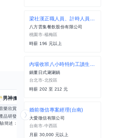
梁社漢正職人員、計時人員(楊梅新農店)
八方雲集餐飲股份有限公司
桃園市-楊梅區
時薪 196 元以上
內場收班八小時特約工讀生(石牌)
鍋董日式涮涮鍋
台北市-北投區
時薪 202 至 212 元
男神
核音
擅長
39
個技能
擅
音樂欣賞
顧問服務
遊戲設計
腳本編寫
婚前徵信專案經理(台南)
產品研發
跨部門協作
更多
電腦應用相
大愛徵信有限公司
經驗簡述： 1.創業主導&新創合夥 2.B2C產品開發運營一條龍 3.AI應用開發與量化研究新創 標籤話題都可以聊，開放交流 找尋共同創業機會，亦歡迎新創收編
台南市-中西區
月薪 30,000 元以上