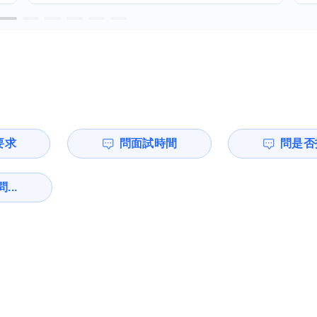
要求
問面試時間
問是否
...