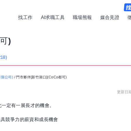
找工作
AI求職工具
職場熊報
媒合見證
可)
218)
有限公司)
/
門市夥伴[新竹湖口](CoCo都可)
更新日期:
此一定有一展長才的機會。
，提供具競爭力的薪資和成長機會