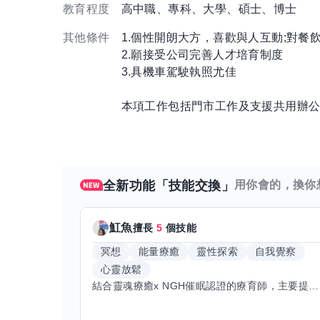
教育程度
高中職、專科、大學、碩士、博士
其他條件
1.個性開朗大方，喜歡與人互動;對餐
2.願接受公司完善人才培育制度
3.具機車駕駛執照尤佳
本項工作包括門市工作及支援共用辦
全新功能「技能交換」
用你會的，換你
魟魚
擅長
5
個技能
冥想
能量療癒
靈性探索
自我覺察
心靈放鬆
結合靈魂療癒x NGH催眠認證的療育師，主要提供潛意識探索和靈魂導向的催眠療育。你會全程100%清醒跟我對話。