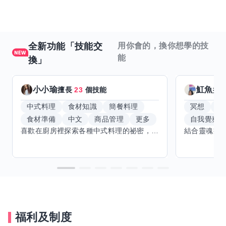
全新功能「技能交
用你會的，換你想學的技
能
換」
小小瑜
魟魚
擅長
23
個技能
擅
中式料理
食材知識
簡餐料理
冥想
能
食材準備
中文
商品管理
更多
自我覺察
喜歡在廚房裡探索各種中式料理的祕密，也對食材的挑選和搭配充滿熱情。平常生活裡，簡餐料理是我的拿手好戲，讓人輕鬆又滿足。最近開始對手繪、攝影和影片剪輯有濃厚興趣，想找伙伴一起學習交換技能，互相激盪創意！希望能和你一起開心成長，分享不只是技術，更是快樂和靈感的碰撞。
福利及制度