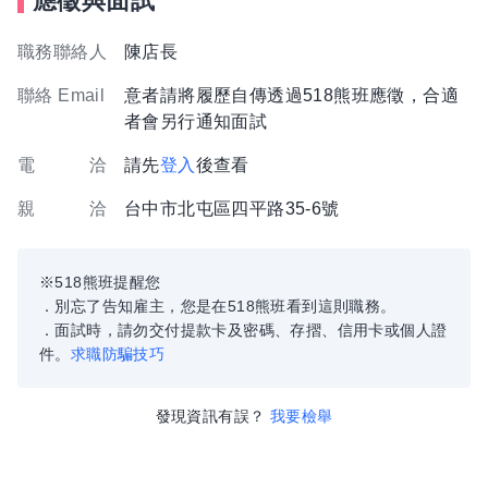
應徵與面試
職務聯絡人
陳店長
聯絡 Email
意者請將履歷自傳透過518熊班應徵，合適
者會另行通知面試
電 洽
請先
登入
後查看
親 洽
台中市北屯區四平路35-6號
※518熊班提醒您
．別忘了告知雇主，您是在518熊班看到這則職務。
．面試時，請勿交付提款卡及密碼、存摺、信用卡或個人證
件。
求職防騙技巧
發現資訊有誤？
我要檢舉