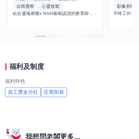
自我覺察
心靈放鬆
影像剪輯
結合靈魂療癒x NGH催眠認證的療育師，主要提供潛意識探索和靈魂導向的催眠療育。你會全程100%清醒跟我對話。
福利及制度
福利特色
員工獎金分紅
定期加薪
我想問老闆更多...