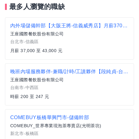
最多人瀏覽的職缺
內外場儲備幹部【大阪王將-信義威秀店】月薪37000~43000#另有門市達標獎金 無經驗可
王座國際餐飲股份有限公司
台北市-信義區
月薪 37,000 至 43,000 元
晚班內場服務夥伴-兼職/計時/工讀夥伴【段純貞-台南小西門店】時薪$200-$247、加碼假日津貼可達時薪$212-$259
王座國際餐飲股份有限公司
台南市-中西區
時薪 200 至 247 元
COMEBUY板橋華興門市-儲備幹部
COMEBUY_世界專業現泡茶專賣店(光明茶坊)
新北市-板橋區