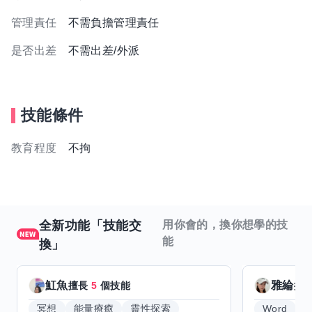
管理責任
不需負擔管理責任
是否出差
不需出差/外派
技能條件
教育程度
不拘
全新功能「技能交
用你會的，換你想學的技
能
換」
魟魚
雅綸
擅長
5
個技能
擅
冥想
能量療癒
靈性探索
Word
E