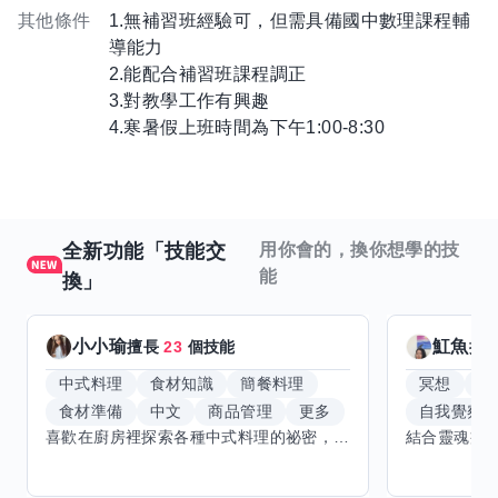
其他條件
1.無補習班經驗可，但需具備國中數理課程輔
導能力
2.能配合補習班課程調正
3.對教學工作有興趣
4.寒暑假上班時間為下午1:00-8:30
全新功能「技能交
用你會的，換你想學的技
能
換」
小小瑜
魟魚
擅長
23
個技能
擅
中式料理
食材知識
簡餐料理
冥想
能
食材準備
中文
商品管理
更多
自我覺察
喜歡在廚房裡探索各種中式料理的祕密，也對食材的挑選和搭配充滿熱情。平常生活裡，簡餐料理是我的拿手好戲，讓人輕鬆又滿足。最近開始對手繪、攝影和影片剪輯有濃厚興趣，想找伙伴一起學習交換技能，互相激盪創意！希望能和你一起開心成長，分享不只是技術，更是快樂和靈感的碰撞。