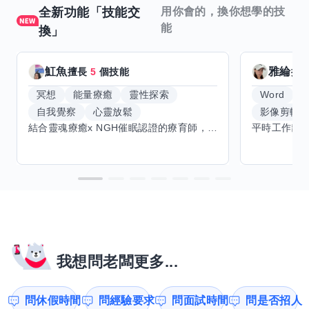
全新功能「技能交
用你會的，換你想學的技
能
換」
魟魚
雅綸
擅長
5
個技能
擅
冥想
能量療癒
靈性探索
Word
E
自我覺察
心靈放鬆
影像剪輯
結合靈魂療癒x NGH催眠認證的療育師，主要提供潛意識探索和靈魂導向的催眠療育。你會全程100%清醒跟我對話。
我想問老闆更多...
問休假時間
問經驗要求
問面試時間
問是否招人