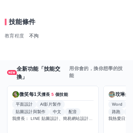
技能條件
教育程度
不拘
全新功能「技能交
用你會的，換你想學的技
能
換」
微笑每1天
玟琳
擅長
5
個技能
擅
平面設計
AI影片製作
Word
貼圖設計與製作
中文
配音
路跑
羽
我擅長： LINE 貼圖設計、簡易網站設計、影片剪輯、配音、AI 影片創作、音樂創作（原創歌曲／純音樂／配樂） 希望交換技能： ① 游泳（想學：自由式、蝶式） 已會基礎蛙式、仰式，但姿勢尚未標準，希望有人協助修正動作、提升效率。 ② 鋼琴（目前約巴哈初階程度） ③ 英文（程度約 B1～B2） 交換方式： 捷運可到處，部分技能可線上交換。