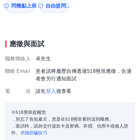
問幾點上班
自由提問...
應徵與面試
職務聯絡人
卓先生
聯絡 Email
意者請將履歷自傳透過518熊班應徵，合適
者會另行通知面試
電 洽
請先
登入
後查看
※518熊班提醒您
．別忘了告知雇主，您是在518熊班看到這則職務。
．面試時，請勿交付提款卡及密碼、存摺、信用卡或個人證
件。
求職防騙技巧