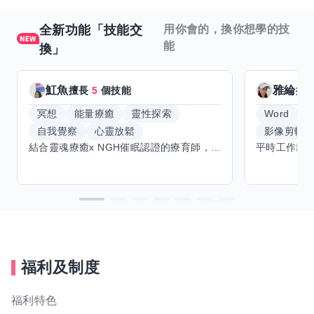
全新功能「技能交
用你會的，換你想學的技
能
換」
魟魚
雅綸
擅長
5
個技能
擅
冥想
能量療癒
靈性探索
Word
E
自我覺察
心靈放鬆
影像剪輯
結合靈魂療癒x NGH催眠認證的療育師，主要提供潛意識探索和靈魂導向的催眠療育。你會全程100%清醒跟我對話。
福利及制度
福利特色