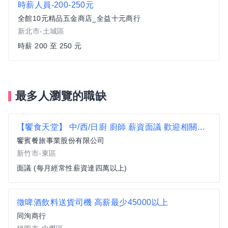
時薪人員-200-250元
全館10元精品五金商店_全益十元商行
新北市-土城區
時薪 200 至 250 元
最多人瀏覽的職缺
【饗食天堂】 中/西/日廚 廚師 薪資面議 歡迎相關經驗者來挑戰【新竹市東區】
饗賓餐旅事業股份有限公司
新竹市-東區
面議 (每月經常性薪資達四萬以上)
徵啤酒飲料送貨司機 高薪最少45000以上
同洵商行