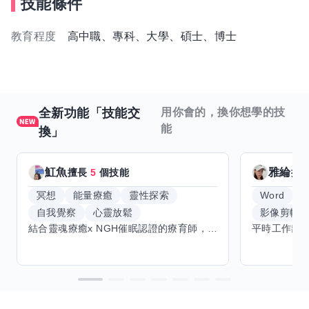
技能條件
教育程度
高中職、專科、大學、碩士、博士
全新功能「技能交
用你會的，換你想學的技
能
換」
魟魚
雅綸
擅長
5
個技能
擅
冥想
能量療癒
靈性探索
Word
E
自我覺察
心靈放鬆
影像剪輯
結合靈魂療癒x NGH催眠認證的療育師，主要提供潛意識探索和靈魂導向的催眠療育。你會全程100%清醒跟我對話。