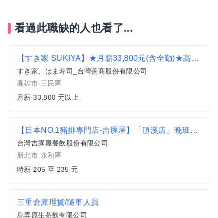
看過此職缺的人也看了...
【すき家 SUKIYA】★月薪33,800元(含全勤)★高雄澄清店 全職
すき家、はま寿司_台灣善商股份有限公司
高雄市-三民區
月薪 33,800 元以上
【日本NO.1豬排專門店-吉豚屋】「頂溪店」晚班、假日兼職 / 時薪205元↑【台隆集團】
台灣吉豚屋餐飲股份有限公司
新北市-永和區
時薪 205 至 235 元
三重倉庫理貨/隨車人員
烏弄原生茶飲有限公司