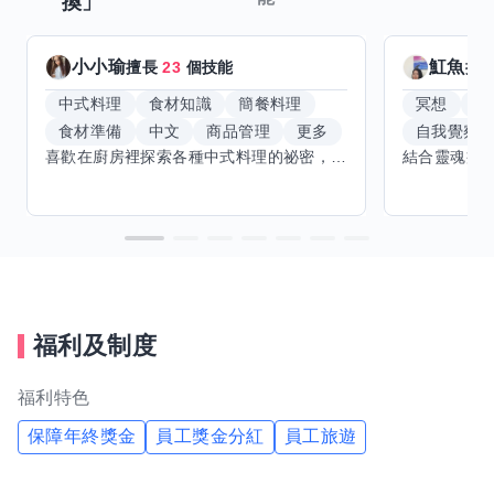
換」
小小瑜
魟魚
擅長
23
個技能
擅
中式料理
食材知識
簡餐料理
冥想
能
食材準備
中文
商品管理
更多
自我覺察
喜歡在廚房裡探索各種中式料理的祕密，也對食材的挑選和搭配充滿熱情。平常生活裡，簡餐料理是我的拿手好戲，讓人輕鬆又滿足。最近開始對手繪、攝影和影片剪輯有濃厚興趣，想找伙伴一起學習交換技能，互相激盪創意！希望能和你一起開心成長，分享不只是技術，更是快樂和靈感的碰撞。
福利及制度
福利特色
保障年終獎金
員工獎金分紅
員工旅遊