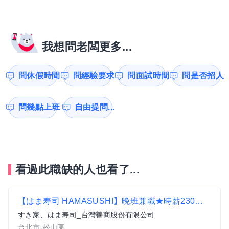
我想問老闆更多...
問休假時間
問經驗要求
問面試時間
問是否招人
問幾點上班
自由提問...
看過此職缺的人也看了...
【はま寿司 HAMASUSHI】晚班兼職★時薪230元起(含全勤)★ 南京復興店
すき家、はま寿司_台灣善商股份有限公司
台北市-松山區