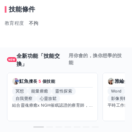
技能條件
教育程度
不拘
全新功能「技能交
用你會的，換你想學的技
能
換」
魟魚
雅綸
擅長
5
個技能
擅
冥想
能量療癒
靈性探索
Word
E
自我覺察
心靈放鬆
影像剪輯
結合靈魂療癒x NGH催眠認證的療育師，主要提供潛意識探索和靈魂導向的催眠療育。你會全程100%清醒跟我對話。