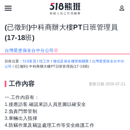
(已徵到)中科商辦大樓PT日班管理員
(17-18班)
台灣星堡保全台中分公司
目前位置：
518首頁
/
找工作
/
徵信及保全樓管相關業
/
台灣星堡保全台中分
公司
/
(已徵到) 中科商辦大樓PT日班管理員(17-18班)
工作內容
更新日期:2026-07-21
一.工作內容有：
1.接應訪客.確認來訪人員意圖以確安全
2.負責門禁管制
3.車輛出入指揮
4.防竊作業及竊盜處理工作等安全維護工作