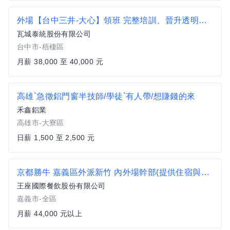
外場【台中三井-大心】領班 完整培訓、晉升透明、一頭班
瓦城泰統股份有限公司
台中市-梧棲區
月薪 38,000 至 40,000 元
高雄`急徵鋁門窗半技師/學徒`有人帶/想賺錢的來
禾鑫鋁業
高雄市-大寮區
日薪 1,500 至 2,500 元
京都勝牛 嘉義區外派新竹 內外場幹部(提供住宿與外派津貼)#月薪44000以上#另有門市達標獎金
王座國際餐飲股份有限公司
嘉義市-全區
月薪 44,000 元以上