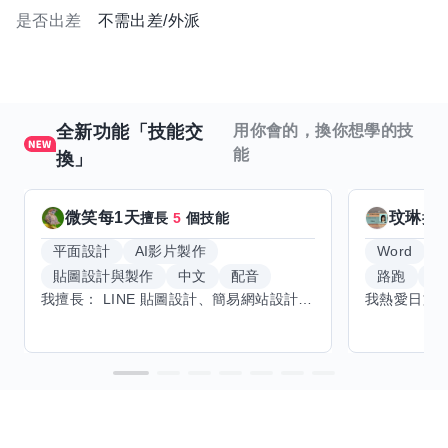
是否出差
不需出差/外派
全新功能「技能交
用你會的，換你想學的技
能
換」
微笑每1天
玟琳
擅長
5
個技能
擅
平面設計
AI影片製作
Word
貼圖設計與製作
中文
配音
路跑
羽
我擅長： LINE 貼圖設計、簡易網站設計、影片剪輯、配音、AI 影片創作、音樂創作（原創歌曲／純音樂／配樂） 希望交換技能： ① 游泳（想學：自由式、蝶式） 已會基礎蛙式、仰式，但姿勢尚未標準，希望有人協助修正動作、提升效率。 ② 鋼琴（目前約巴哈初階程度） ③ 英文（程度約 B1～B2） 交換方式： 捷運可到處，部分技能可線上交換。