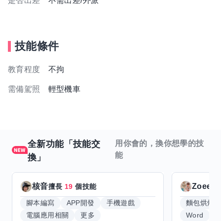
是否出差
不需出差/外派
技能條件
教育程度
不拘
需備駕照
輕型機車
全新功能「技能交
用你會的，換你想學的技
能
換」
核音
Zoeey
擅長
19
個技能
腳本編寫
APP開發
手機遊戲
麵包烘焙
電腦應用相關
更多
Word
E