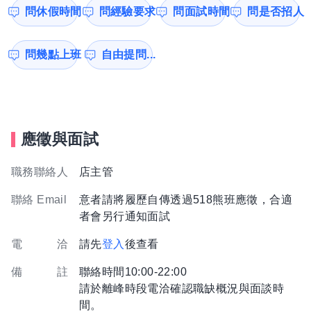
問休假時間
問經驗要求
問面試時間
問是否招人
問幾點上班
自由提問...
應徵與面試
職務聯絡人
店主管
聯絡 Email
意者請將履歷自傳透過518熊班應徵，合適
者會另行通知面試
電 洽
請先
登入
後查看
備 註
聯絡時間10:00-22:00
請於離峰時段電洽確認職缺概況與面談時
間。