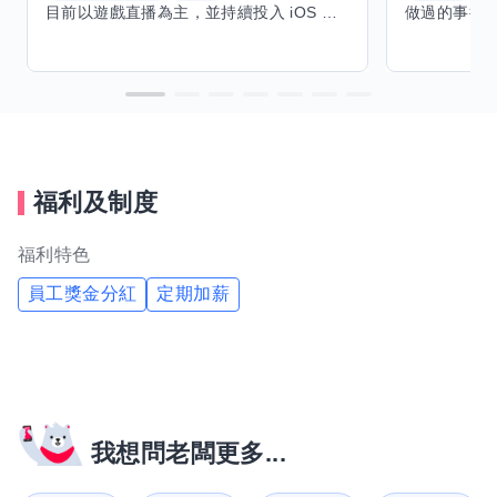
目前以遊戲直播為主，並持續投入 iOS 直播推流應用開發。對直播技術、影音串流、AI 應用、內容創作與產品設計有濃厚興趣，平時透過實作累積開發經驗，也持續學習 Godot 遊戲開發、影音剪輯、音樂創作與編曲等相關技術。 希望透過技能交換認識不同背景的夥伴，一起交流開發經驗、Side Project、AI 工作流程、內容創作與職涯發展。如果你也對程式開發、直播技術、設計、美術、Cosplay、造型、化妝、攝影、影音製作、音樂創作等領域有興趣，都很歡迎交流，彼此分享經驗、互相學習，一起成長。
福利及制度
福利特色
員工獎金分紅
定期加薪
我想問老闆更多...