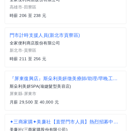
高雄市-田寮區
時薪 206 至 238 元
門市計時支援人員(新北市貢寮區)
全家便利商店股份有限公司
新北市-貢寮區
時薪 211 至 256 元
『屏東復興店』斯朵利美妍徵美療師/助理/早晚工讀/儲備主管
斯朵利美妍SPA(瑜婕髮型美容店)
屏東縣-屏東市
月薪 29,500 至 40,000 元
✦三商家購✦美廉社【直營門市人員】熱烈招募中☛無大夜福利佳(高雄地區)✦341
美廉社(三商家購股份有限公司)