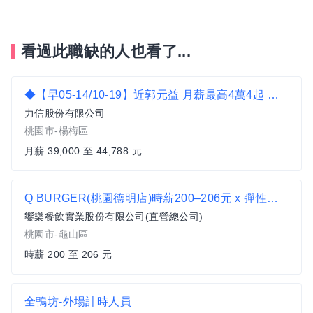
看過此職缺的人也看了...
◆【早05-14/10-19】近郭元益 月薪最高4萬4起 超商理貨(享體檢)D
力信股份有限公司
桃園市-楊梅區
月薪 39,000 至 44,788 元
Q BURGER(桃園德明店)時薪200–206元 x 彈性排班 x 雙週發薪快又讚
饗樂餐飲實業股份有限公司(直營總公司)
桃園市-龜山區
時薪 200 至 206 元
全鴨坊-外場計時人員