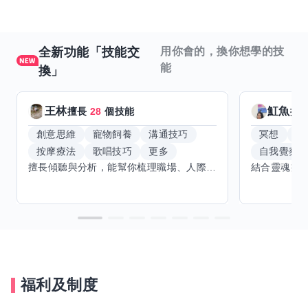
全新功能「技能交
用你會的，換你想學的技
能
換」
王林
魟魚
擅長
28
個技能
擅
創意思維
寵物飼養
溝通技巧
冥想
能
按摩療法
歌唱技巧
更多
自我覺察
擅長傾聽與分析，能幫你梳理職場、人際或生活上卡住的問題，提供心理學角度的觀察與實際可行的解法，不打高空、不講廢話。適合想找人聊聊、整理思緒、或需要第三方客觀建議的朋友。 線上或實體都可以，時間彈性，可單次聊聊也可以多次交流。想學的技能還在開放中，歡迎提你擅長的東西，看能不能互相交換到對的人。
福利及制度