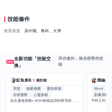
技能條件
教育程度
高中職、專科、大學
全新功能「技能交
用你會的，換你想學的技
能
換」
魟魚
雅綸
擅長
5
個技能
擅
冥想
能量療癒
靈性探索
Word
E
自我覺察
心靈放鬆
影像剪輯
結合靈魂療癒x NGH催眠認證的療育師，主要提供潛意識探索和靈魂導向的催眠療育。你會全程100%清醒跟我對話。