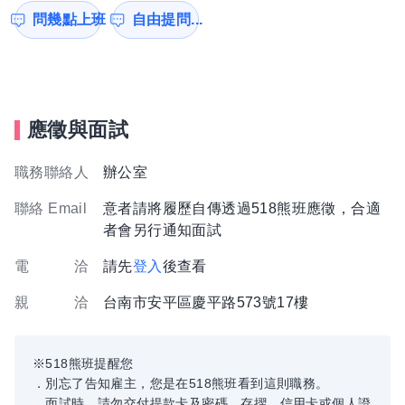
問幾點上班
自由提問...
應徵與面試
職務聯絡人
辦公室
聯絡 Email
意者請將履歷自傳透過518熊班應徵，合適
者會另行通知面試
電 洽
請先
登入
後查看
親 洽
台南市安平區慶平路573號17樓
※518熊班提醒您
．別忘了告知雇主，您是在518熊班看到這則職務。
．面試時，請勿交付提款卡及密碼、存摺、信用卡或個人證