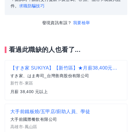
件。
求職防騙技巧
發現資訊有誤？
我要檢舉
看過此職缺的人也看了...
【すき家 SUKIYA】【新竹區】★月薪38,400元★區域儲備幹部
すき家、はま寿司_台灣善商股份有限公司
新竹市-東區
月薪 38,400 元以上
大手前鐵板燒/五甲店/廚助人員、學徒
大手前國際餐飲有限公司
高雄市-鳳山區