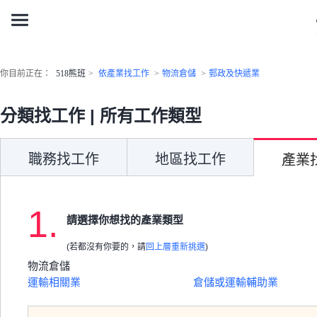
你目前正在：
518熊班
>
依產業找工作
>
物流倉儲
>
郵政及快遞業
分類找工作 | 所有工作類型
職務找工作
地區找工作
產業
1.
請選擇你想找的產業類型
(若都沒有你要的，請
回上層重新挑選
)
物流倉儲
運輸相關業
倉儲或運輸輔助業